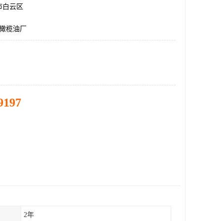
市白云区
升橄榄油厂
9197
2年