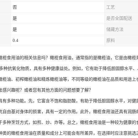
否
工艺
是
是否全国配送
是
储藏方法
0.4
原料
橄榄食用油的相关信息吗？橄榄食用油，通常指的是橄榄油，它是由橄榄
以及多种抗氧化物质，具有多种健康益处。例如，它有助于降低胆固醇水平
橄榄油、初榨橄榄油和精炼橄榄油等，不同等级的橄榄油在品质和用途上
法感兴趣呢？或者您有其他方面的问题想要了解？
具有多种功能。先，它富含不饱和脂肪酸，有助于降低胆固醇水平，对健康
抗自由基对身体的损害，具有一定的作用。此外，橄榄食用油还具有润肠
于多种烹饪方式，如煎、炒、炸等。总之，橄榄食用油是一种较为健康的
种类的橄榄食用油在质量和成分上可能会有所差异，在选择时应注意挑选