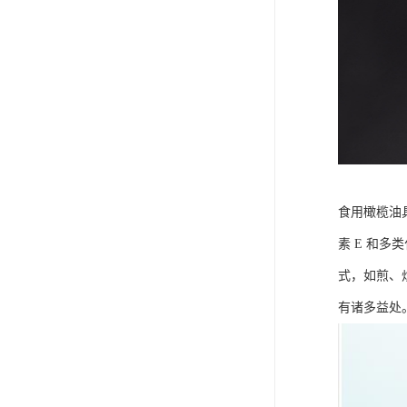
食用橄榄油
素 E 和
式，如煎、
有诸多益处