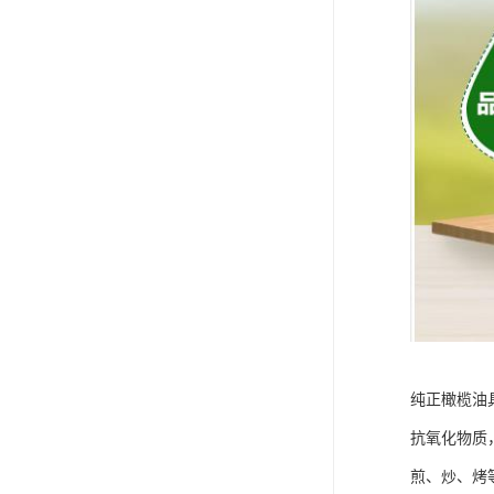
纯正橄榄油
抗氧化物质
煎、炒、烤