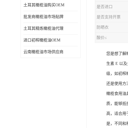
土耳其橄榄油购买OEM
是否进口
批发商橄榄油市场贴牌
是否支持开票
防晒衣
土耳其精炼橄榄油代理
酸价≤
进口初榨橄榄油OEM
云南橄榄油市场供应商
您是想了解
生素 E 
级，如初榨
还是使用方
橄榄食用油
质，能够抵
高，适合用
是，不同和