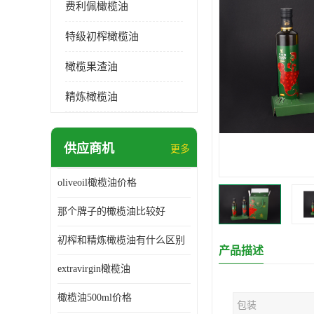
费利佩橄榄油
特级初榨橄榄油
橄榄果渣油
精炼橄榄油
供应商机
更多
oliveoil橄榄油价格
那个牌子的橄榄油比较好
初榨和精炼橄榄油有什么区别
产品描述
extravirgin橄榄油
橄榄油500ml价格
包装