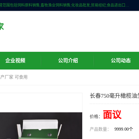
广州维圣橄榄油有限公司成立于2013年，注册地位于广州市白云区。经营范围包括饲料原料销售;畜牧渔业饲料销售;化妆品批发;贸易经纪;食品进出口等，主要产品有：橄榄果渣油，橄榄油，纯橄榄油等。
家
企业视频
公司介绍
公司动态
生产厂家 可食用
长春750毫升橄榄油
面议
价格：
产品数量：
9999.00个