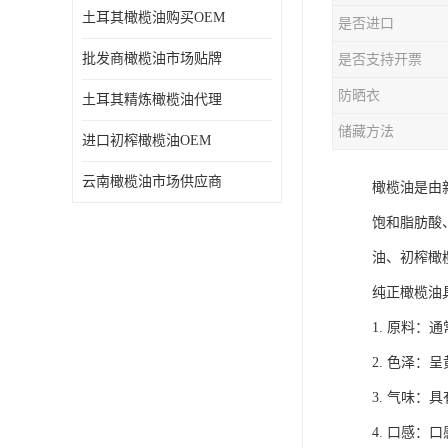
土耳其橄榄油购买OEM
是否进口
批发商橄榄油市场贴牌
是否支持开票
防晒衣
土耳其精炼橄榄油代理
储藏方法
进口初榨橄榄油OEM
云南橄榄油市场供应商
橄榄油是由
饱和脂肪酸
油、初榨橄
纯正橄榄油
1. 原料
2. 色泽
3. 气味：
4. 口感