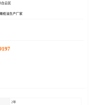
市白云区
升橄榄油生产厂家
9197
2年