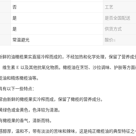
否
工艺
是
是否全国配送
是
供货方式
常温避光
酸价≤
新鲜的油橄榄果实直接冷榨而成的，不经加热和化学处理，保留了营养成
、维生素 E 以及其他抗氧化物质。橄榄油在烹饪、沙拉调味、护肤等方
榄油和精炼橄榄油等。
具有以下一些特点：
：通常由新鲜的橄榄果实冷榨而成，保留了橄榄的营养成分。
：呈黄绿色或金黄色，色泽较为清澈。
具有橄榄果的香气，清新而特。
：口感醇厚，温和不，带有淡淡的苦味和辣味，这是纯正橄榄油的典型特征之