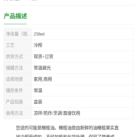
产品描述
净含量（规格）
250ml
工艺
冷榨
供货方式
现货+订货
储藏方法
常温避光
适用场景
家用,商用
储存条件
常温
产品包装
盒装
食用方法
凉拌/煎炸/烹调/直接饮用
您说的可能是橄榄油。橄榄油是由新鲜的油橄榄果实直