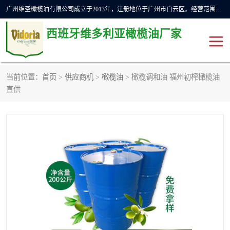
广州维圣橄榄油有限公司成立于2013年，注册地位于广州市白云区。经营范围包括饲料原料销售;畜牧渔业饲料销售;化妆品批发;贸易经纪;食品进出口等，主要产品有：橄榄果渣油，橄榄油，纯橄榄油等。
西班牙维多利亚橄榄油厂家
当前位置：
首页
>
供应商机
>
橄榄油
> 橄榄调和油 福州初榨橄榄油
橄榄油
斗牛舞橄榄油
直供
费利佩橄榄油
特级初榨橄榄油
橄榄果渣油
精炼橄榄油