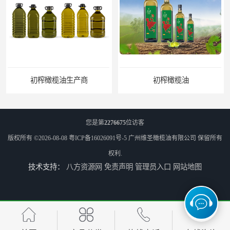
初榨橄榄油
您是第
2276675
位访客
版权所有 ©2026-08-08
粤ICP备16026091号-5
广州维圣橄榄油有限公司
保留所有
权利.
技术支持：
八方资源网
免责声明
管理员入口
网站地图
橄榄油生产厂家
橄榄油厂家