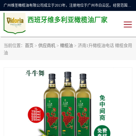
广州维圣橄榄油有限公司成立于2013年，注册地位于广州市白云区。经营范围包括饲料原料销售;畜牧渔业饲料销售;化妆品批发;贸易经纪;食品进出口等，主要产品有：橄榄果渣油，橄榄油，纯橄榄油等。
西班牙维多利亚橄榄油厂家
当前位置：
首页
>
供应商机
>
橄榄油
> 济南1升橄榄油电话 橄榄食用
橄榄油
斗牛舞橄榄油
油
费利佩橄榄油
特级初榨橄榄油
橄榄果渣油
精炼橄榄油