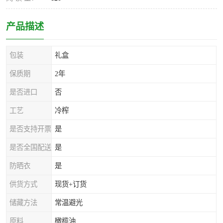
产品描述
包装
礼盒
保质期
2年
是否进口
否
工艺
冷榨
是否支持开票
是
是否全国配送
是
防晒衣
是
供货方式
现货+订货
储藏方法
常温避光
原料
橄榄油