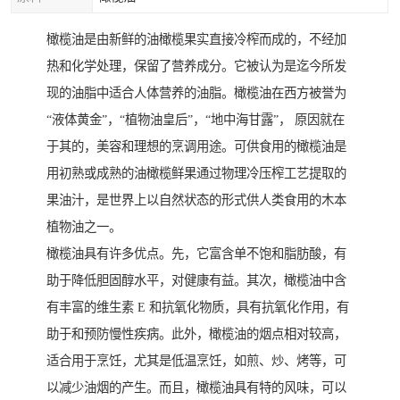
橄榄油是由新鲜的油橄榄果实直接冷榨而成的，不经加
热和化学处理，保留了营养成分。它被认为是迄今所发
现的油脂中适合人体营养的油脂。橄榄油在西方被誉为
“液体黄金”，“植物油皇后”，“地中海甘露”， 原因就在
于其的，美容和理想的烹调用途。可供食用的橄榄油是
用初熟或成熟的油橄榄鲜果通过物理冷压榨工艺提取的
果油汁，是世界上以自然状态的形式供人类食用的木本
植物油之一。
橄榄油具有许多优点。先，它富含单不饱和脂肪酸，有
助于降低胆固醇水平，对健康有益。其次，橄榄油中含
有丰富的维生素 E 和抗氧化物质，具有抗氧化作用，有
助于和预防慢性疾病。此外，橄榄油的烟点相对较高，
适合用于烹饪，尤其是低温烹饪，如煎、炒、烤等，可
以减少油烟的产生。而且，橄榄油具有特的风味，可以