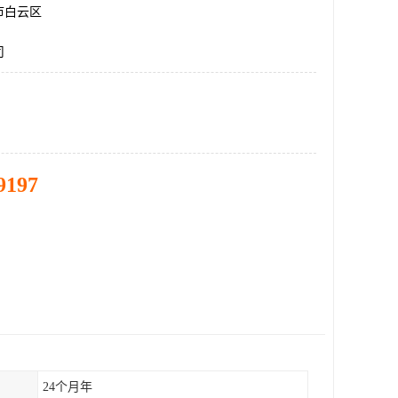
市白云区
司
9197
24个月年