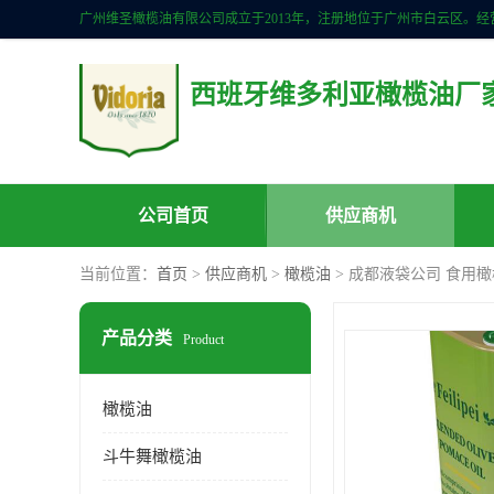
西班牙维多利亚橄榄油厂
公司首页
供应商机
当前位置：
首页
>
供应商机
>
橄榄油
> 成都液袋公司 食用
产品分类
Product
橄榄油
斗牛舞橄榄油