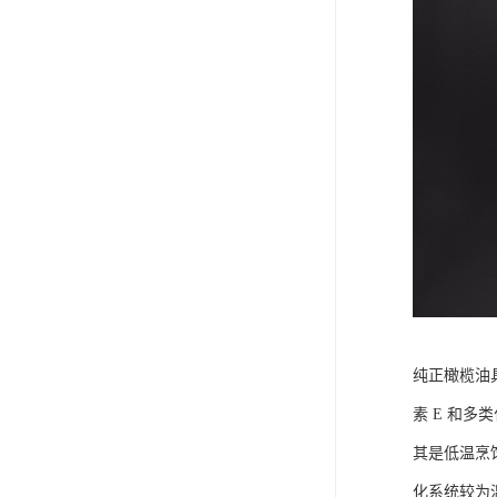
纯正橄榄油
素 E 和
其是低温烹
化系统较为