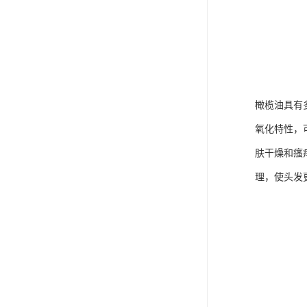
橄榄油具有
氧化特性，
肤干燥和瘙
理，使头发