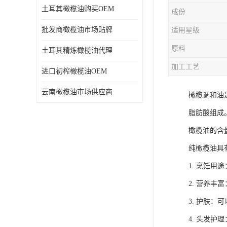
土耳其橄榄油购买OEM
成份
批发商橄榄油市场贴牌
适用星级
原料
土耳其精炼橄榄油代理
加工工艺
进口初榨橄榄油OEM
云南橄榄油市场供应商
橄榄调和油
脂肪酸组成
橄榄油的含
纯橄榄油具
1. 烹饪
2. 营养丰
3. 护肤
4. 头发