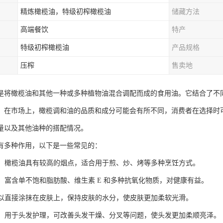
精炼橄榄油，特级初榨橄榄油
储藏方法
高端餐饮
特产
特级初榨橄榄油
产品规格
压榨
售卖地
是将橄榄油和其他一种或多种植物油混合调配而成的食用油。它结合了不
。在市场上，橄榄调和油的品质和成分可能会有所不同，消费者在选择时
量以及其他油种的搭配情况。
有多种作用，以下是一些常见的：
用途：橄榄油具有较高的烟点，适合用于煎、炒、烤等多种烹饪方式。
富：富含单不饱和脂肪酸、维生素 E 和多种抗氧化物质，对健康有益。
：可以直接涂抹在皮肤上，保持皮肤的水分，使皮肤更加柔软光滑。
护理：用于头发护理，可改善头发干燥、分叉等问题，使头发更加柔顺亮泽。