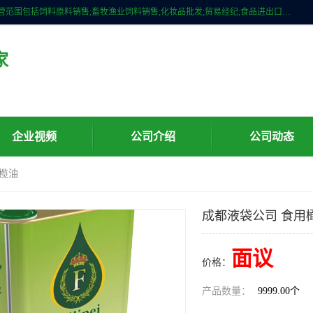
广州维圣橄榄油有限公司成立于2013年，注册地位于广州市白云区。经营范围包括饲料原料销售;畜牧渔业饲料销售;化妆品批发;贸易经纪;食品进出口等，主要产品有：橄榄果渣油，橄榄油，纯橄榄油等。
家
企业视频
公司介绍
公司动态
橄榄油
成都液袋公司 食用
面议
价格：
产品数量：
9999.00个