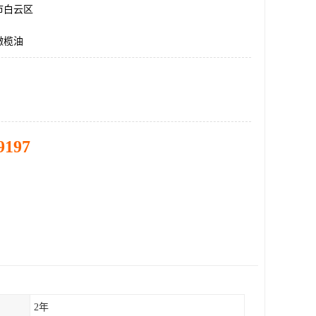
市白云区
橄榄油
9197
2年