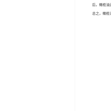
后，橄榄油
总之，橄榄