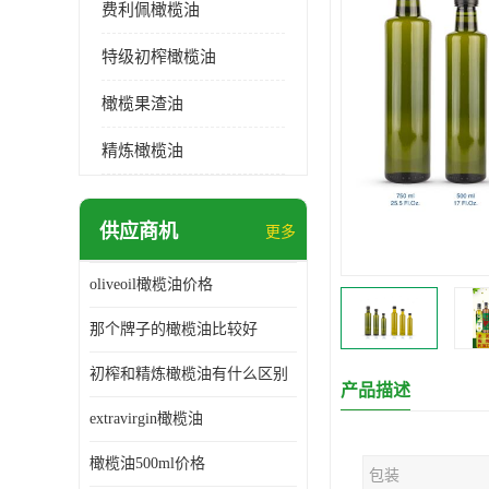
费利佩橄榄油
特级初榨橄榄油
橄榄果渣油
精炼橄榄油
供应商机
更多
oliveoil橄榄油价格
那个牌子的橄榄油比较好
初榨和精炼橄榄油有什么区别
产品描述
extravirgin橄榄油
橄榄油500ml价格
包装