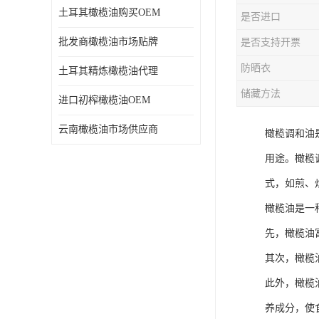
土耳其橄榄油购买OEM
是否进口
批发商橄榄油市场贴牌
是否支持开票
防晒衣
土耳其精炼橄榄油代理
储藏方法
进口初榨橄榄油OEM
云南橄榄油市场供应商
橄榄调和油
用途。橄榄
式，如煎、
橄榄油是一
先，橄榄油
其次，橄榄
此外，橄榄
养成分，使