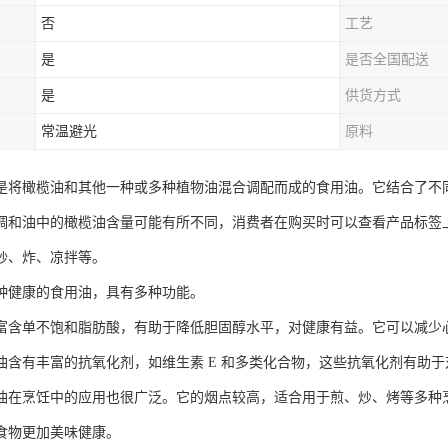
否
工艺
是
是否全国配送
是
供货方式
常温避光
原料
是将橄榄油和其他一种或多种植物油混合调配而成的食用油。它结合了不
调和油中的橄榄油含量可能有所不同，消费者在购买时可以查看产品标签
炒、炸、凉拌等。
种健康的食用油，具有多种功能。
富含单不饱和脂肪酸，有助于降低胆固醇水平，对健康有益。它可以减少
油含有丰富的抗氧化剂，如维生素 E 和多类化合物，这些抗氧化剂有助
油在烹饪中的应用也很广泛。它的烟点较高，适合用于煎、炒、烤等多种
食物更加美味健康。