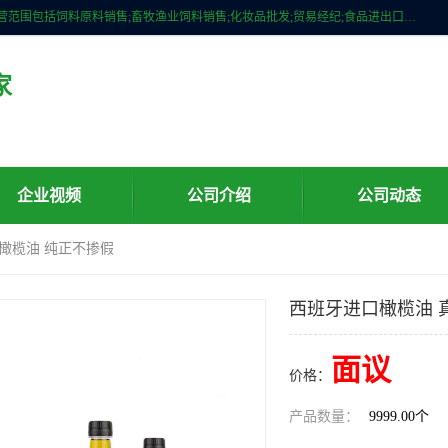
广州维圣橄榄油有限公司成立于2013年，注册地位于广州市白云区。经营范围包括饲料原料销售;畜牧渔业饲料销售;化妆品批发;贸易经纪;食品进出口等，主要产品有：橄榄果渣油，橄榄油，纯橄榄油等。
家
企业视频
公司介绍
公司动态
真橄榄油 纯正不掺假
西班牙进口橄榄油 
面议
价格：
产品数量：
9999.00个