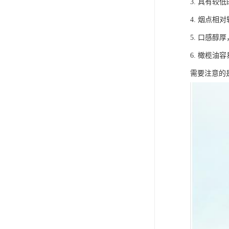
3. 具有
4. 烟点
5. 口感
6. 橄榄
需要注意的