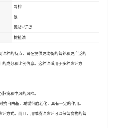
冷榨
是
现货+订货
橄榄油
同油种的特点，旨在提供更均衡的营养和更广泛的
上的成分和比例信息。这种油适用于多种烹饪方
心脏病和中风的风险。
于对抗自由基，减缓细胞老化，具有一定的作用。
烹饪方式。而且，用橄榄油烹饪可以保留食物的营