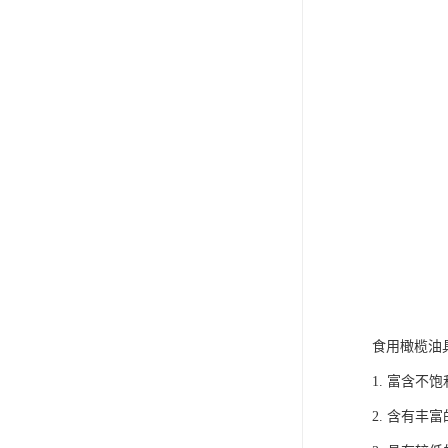
食用橄榄油
1. 富含
2. 含有丰