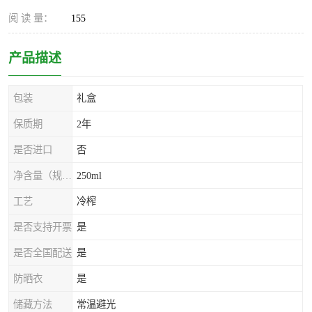
阅 读 量：
155
产品描述
包装
礼盒
保质期
2年
是否进口
否
净含量（规格）
250ml
工艺
冷榨
是否支持开票
是
是否全国配送
是
防晒衣
是
储藏方法
常温避光