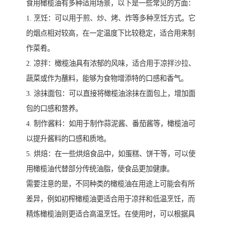
食用橄榄油有多种适用场景，以下是一些常见的方面：
1. 烹饪：可以用于煎、炒、烤、炸等多种烹饪方式。它
的烟点相对较高，在一定温度下比较稳定，适合用来制
作菜肴。
2. 凉拌：橄榄油具有浓郁的风味，适合用于凉拌沙拉、
蔬菜或作为蘸料，能够为食物增添特的口感和香气。
3. 涂抹面包：可以直接将橄榄油涂抹在面包上，增加面
包的口感和营养。
4. 制作酱料：如用于制作蒜泥酱、番茄酱等，橄榄油可
以提升酱料的口感和质地。
5. 烘焙：在一些烘焙食品中，如蛋糕、饼干等，可以使
用橄榄油代替部分传统油脂，使食品更加健康。
需要注意的是，不同种类的橄榄油在用途上可能会有所
差异，例如初榨橄榄油更适合用于凉拌和低温烹饪，而
精炼橄榄油则更适合高温烹饪。在使用时，可以根据具