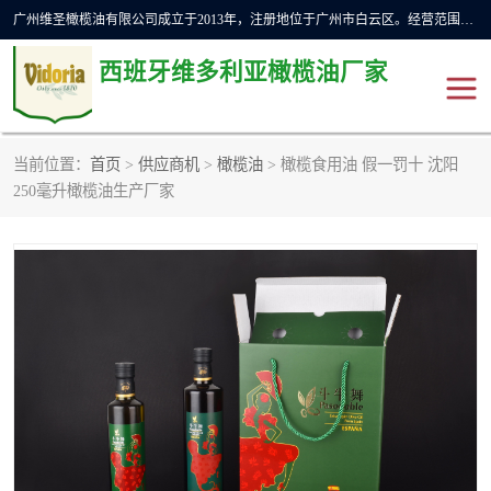
广州维圣橄榄油有限公司成立于2013年，注册地位于广州市白云区。经营范围包括饲料原料销售;畜牧渔业饲料销售;化妆品批发;贸易经纪;食品进出口等，主要产品有：橄榄果渣油，橄榄油，纯橄榄油等。
西班牙维多利亚橄榄油厂家
当前位置：
首页
>
供应商机
>
橄榄油
> 橄榄食用油 假一罚十 沈阳
橄榄油
斗牛舞橄榄油
250毫升橄榄油生产厂家
费利佩橄榄油
特级初榨橄榄油
橄榄果渣油
精炼橄榄油