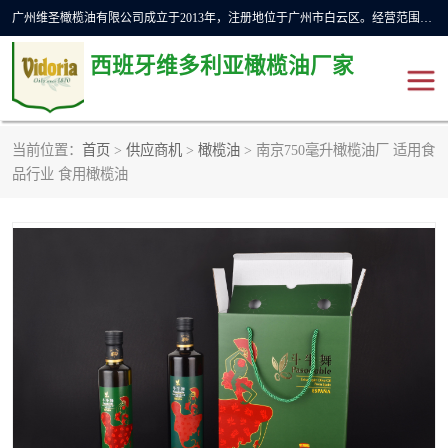
广州维圣橄榄油有限公司成立于2013年，注册地位于广州市白云区。经营范围包括饲料原料销售;畜牧渔业饲料销售;化妆品批发;贸易经纪;食品进出口等，主要产品有：橄榄果渣油，橄榄油，纯橄榄油等。
西班牙维多利亚橄榄油厂家
当前位置：
首页
>
供应商机
>
橄榄油
> 南京750毫升橄榄油厂 适用食
橄榄油
斗牛舞橄榄油
品行业 食用橄榄油
费利佩橄榄油
特级初榨橄榄油
橄榄果渣油
精炼橄榄油