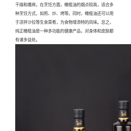
干燥和瘙痒。在烹饪方面，橄榄油的烟点较高，适合多
种烹饪方式，如煎、炒、烤等。同时，橄榄油还可以用
于凉拌沙拉等生食菜肴，为食物增添特的风味。总之，
纯正橄榄油是一种多功能的健康产品，对身体和皮肤都
有诸多益处。