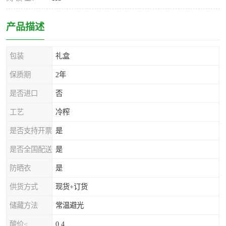
产品描述
包装
礼盒
保质期
2年
是否进口
否
工艺
冷榨
是否支持开票
是
是否全国配送
是
防晒衣
是
供货方式
现货+订货
储藏方法
常温避光
酸价≤
0.4