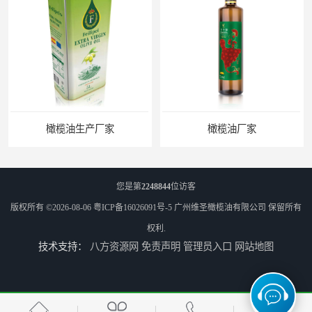
橄榄油厂家
您是第
2248844
位访客
版权所有 ©2026-08-06
粤ICP备16026091号-5
广州维圣橄榄油有限公司
保留所有
权利.
技术支持：
八方资源网
免责声明
管理员入口
网站地图
天然橄榄油生产商
天然橄榄油