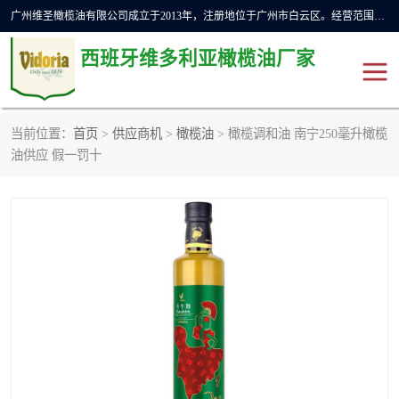
广州维圣橄榄油有限公司成立于2013年，注册地位于广州市白云区。经营范围包括饲料原料销售;畜牧渔业饲料销售;化妆品批发;贸易经纪;食品进出口等，主要产品有：橄榄果渣油，橄榄油，纯橄榄油等。
西班牙维多利亚橄榄油厂家
当前位置：
首页
>
供应商机
>
橄榄油
> 橄榄调和油 南宁250毫升橄榄
橄榄油
斗牛舞橄榄油
油供应 假一罚十
费利佩橄榄油
特级初榨橄榄油
橄榄果渣油
精炼橄榄油