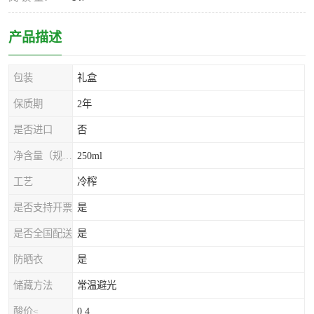
产品描述
包装
礼盒
保质期
2年
是否进口
否
净含量（规格）
250ml
工艺
冷榨
是否支持开票
是
是否全国配送
是
防晒衣
是
储藏方法
常温避光
酸价≤
0.4