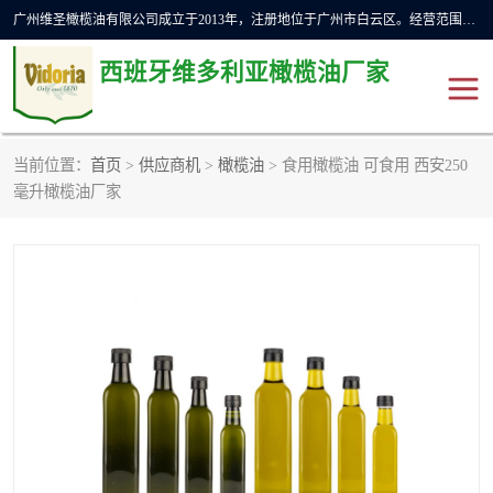
广州维圣橄榄油有限公司成立于2013年，注册地位于广州市白云区。经营范围包括饲料原料销售;畜牧渔业饲料销售;化妆品批发;贸易经纪;食品进出口等，主要产品有：橄榄果渣油，橄榄油，纯橄榄油等。
西班牙维多利亚橄榄油厂家
当前位置：
首页
>
供应商机
>
橄榄油
> 食用橄榄油 可食用 西安250
橄榄油
斗牛舞橄榄油
毫升橄榄油厂家
费利佩橄榄油
特级初榨橄榄油
橄榄果渣油
精炼橄榄油