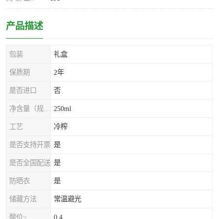
产品描述
包装
礼盒
保质期
2年
是否进口
否
净含量（规格）
250ml
工艺
冷榨
是否支持开票
是
是否全国配送
是
防晒衣
是
储藏方法
常温避光
酸价≤
0.4