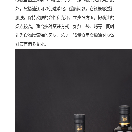
抵抗自由基对身体的损害，具有一定的抗氧化作用。此
外，橄榄油还可以促进消化，缓解问题。它还能够滋润
肌肤，保持皮肤的弹性和光泽。在烹饪方面，橄榄油的
烟点较高，适合多种烹饪方式，如煎、炒、烤等，同时
能为食物增添特的风味。总之，适量食用橄榄油对身体
健康有诸多益处。