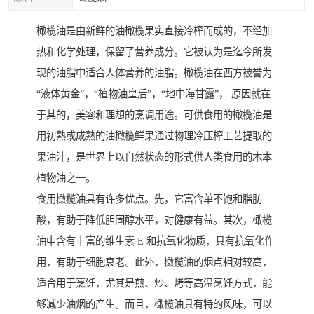
橄榄油是由新鲜的油橄榄果实直接冷榨而成的，不经加
热和化学处理，保留了营养成分。它被认为是迄今所发
现的油脂中适合人体营养的油脂。橄榄油在西方被誉为
“液体黄金”，“植物油皇后”，“地中海甘露”， 原因就在
于其的，美容和理想的烹调用途。可供食用的橄榄油是
用初熟或成熟的油橄榄鲜果通过物理冷压榨工艺提取的
果油汁，是世界上以自然状态的形式供人类食用的木本
植物油之一。
食用橄榄油具有许多优点。先，它富含单不饱和脂肪
酸，有助于降低胆固醇水平，对健康有益。其次，橄榄
油中含有丰富的维生素 E 和抗氧化物质，具有抗氧化作
用，有助于细胞衰老。此外，橄榄油的烟点相对较高，
适合用于烹饪，尤其是煎、炒、烤等高温烹饪方式，能
够减少油烟的产生。而且，橄榄油具有特的风味，可以