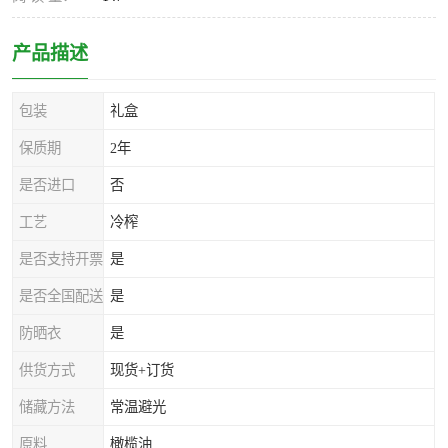
产品描述
包装
礼盒
保质期
2年
是否进口
否
工艺
冷榨
是否支持开票
是
是否全国配送
是
防晒衣
是
供货方式
现货+订货
储藏方法
常温避光
原料
橄榄油