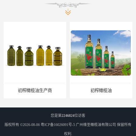
初榨橄榄油生产商
初榨橄榄油
您是第
2246824
位访客
版权所有 ©2026-08-06
粤ICP备16026091号-5
广州维圣橄榄油有限公司
保留所有
权利.