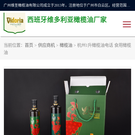
广州维圣橄榄油有限公司成立于2013年，注册地位于广州市白云区。经营范围包括饲料原料销售;畜牧渔业饲料销售;化妆品批发;贸易经纪;食品进出口等，主要产品有：橄榄果渣油，橄榄油，纯橄榄油等。
西班牙维多利亚橄榄油厂家
当前位置：
首页
>
供应商机
>
橄榄油
> 杭州1升橄榄油电话 食用橄榄
橄榄油
斗牛舞橄榄油
油
费利佩橄榄油
特级初榨橄榄油
橄榄果渣油
精炼橄榄油