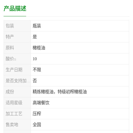
产品描述
包装
瓶装
特产
是
原料
橄榄油
酸价≤
10
生产日期
不限
是否支持加工定制
否
成份
精炼橄榄油，特级初榨橄榄油
适用星级
高端餐饮
加工工艺
压榨
售卖地
全国