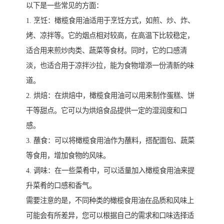
以下是一些常见的方面：
1. 烹饪：橄榄食用油适用于烹饪方式，如煎、炒、炸、
烤、凉拌等。它的烟点相对较高，在高温下比较稳定，
适合用来煎炒肉类、蔬菜等食材。同时，它的口感清
淡，也适合用于凉拌沙拉，能为食物增添一份清新的味
道。
2. 烘焙：在烘焙中，橄榄食用油可以用来制作蛋糕、饼
干等甜点。它可以为烘焙食品提供一定的湿润度和口
感。
3. 蘸食：可以将橄榄食用油作为蘸料，搭配面包、蔬菜
等食用，增加食物的风味。
4. 调味：在一些菜肴中，可以适量加入橄榄食用油来提
升菜肴的口感和香气。
需要注意的是，不同种类的橄榄食用油在品质和风味上
可能会有所差异，您可以根据自己的需求和口味选择适