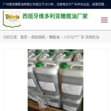
广州维圣橄榄油有限公司成立于2013年，注册地位于广州市白云区。经营范围包括饲料原料销售;畜牧渔业饲料销售;化妆品批发;贸易经纪;食品进出口等，主要产品有：橄榄果渣油，橄榄油，纯橄榄油等。
西班牙维多利亚橄榄油厂家
当前位置：
首页
>
供应商机
>
橄榄油
> 25升生产厂家 真橄榄油
橄榄油
斗牛舞橄榄油
费利佩橄榄油
特级初榨橄榄油
橄榄果渣油
精炼橄榄油