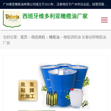
广州维圣橄榄油有限公司成立于2013年，注册地位于广州市白云区。经营范围包括饲料原料销售;畜牧渔业饲料销售;化妆品批发;贸易经纪;食品进出口等，主要产品有：橄榄果渣油，橄榄油，纯橄榄油等。
西班牙维多利亚橄榄油厂家
当前位置：
首页
>
供应商机
>
橄榄油
> 橄榄调和油 长春初榨橄榄油
橄榄油
斗牛舞橄榄油
厂商
费利佩橄榄油
特级初榨橄榄油
橄榄果渣油
精炼橄榄油