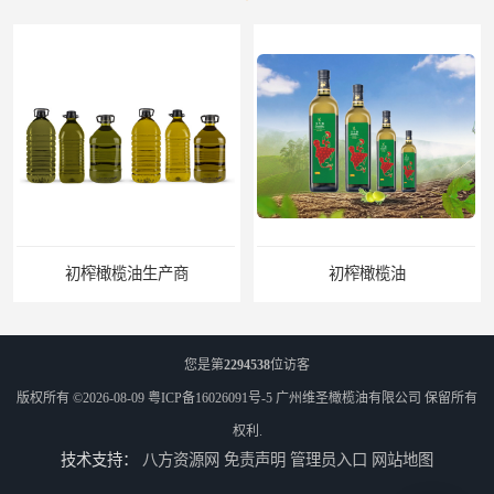
初榨橄榄油
橄榄油生产厂家
您是第
2294538
位访客
版权所有 ©2026-08-09
粤ICP备16026091号-5
广州维圣橄榄油有限公司
保留所有
权利.
技术支持：
八方资源网
免责声明
管理员入口
网站地图