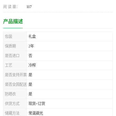
阅 读 量：
117
产品描述
包装
礼盒
保质期
2年
是否进口
否
工艺
冷榨
是否支持开票
是
是否全国配送
是
防晒衣
是
供货方式
现货+订货
储藏方法
常温避光