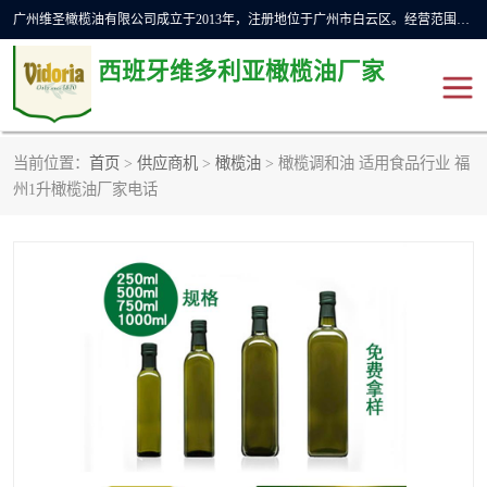
广州维圣橄榄油有限公司成立于2013年，注册地位于广州市白云区。经营范围包括饲料原料销售;畜牧渔业饲料销售;化妆品批发;贸易经纪;食品进出口等，主要产品有：橄榄果渣油，橄榄油，纯橄榄油等。
西班牙维多利亚橄榄油厂家
当前位置：
首页
>
供应商机
>
橄榄油
> 橄榄调和油 适用食品行业 福
橄榄油
斗牛舞橄榄油
州1升橄榄油厂家电话
费利佩橄榄油
特级初榨橄榄油
橄榄果渣油
精炼橄榄油