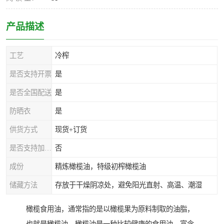
产品描述
工艺
冷榨
是否支持开票
是
是否全国配送
是
防晒衣
是
供货方式
现货+订货
是否支持加工定制
否
成份
精炼橄榄油，特级初榨橄榄油
储藏方法
存放于干燥阴凉处，避免阳光直射、高温、潮湿
橄榄食用油，通常指的是以橄榄果为原料制取的油脂，