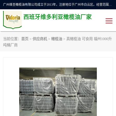
广州维圣橄榄油有限公司成立于2013年，注册地位于广州市白云区。经营范围包括饲料原料销售;畜牧渔业饲料销售;化妆品批发;贸易经纪;食品进出口等，主要产品有：橄榄果渣油，橄榄油，纯橄榄油等。
西班牙维多利亚橄榄油厂家
当前位置：
首页
>
供应商机
>
橄榄油
> 真橄榄油 可食用 福州1000升
橄榄油
斗牛舞橄榄油
吨桶厂商
费利佩橄榄油
特级初榨橄榄油
橄榄果渣油
精炼橄榄油