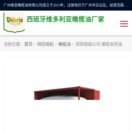
广州维圣橄榄油有限公司成立于2013年，注册地位于广州市白云区。经营范围包括饲料原料销售;畜牧渔业饲料销售;化妆品批发;贸易经纪;食品进出口等，主要产品有：橄榄果渣油，橄榄油，纯橄榄油等。
西班牙维多利亚橄榄油厂家
当前位置：
首页
>
供应商机
>
橄榄油
> 昆明液袋公司 橄榄食用油
橄榄油
斗牛舞橄榄油
费利佩橄榄油
特级初榨橄榄油
橄榄果渣油
精炼橄榄油