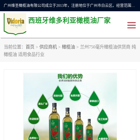
广州维圣橄榄油有限公司成立于2013年，注册地位于广州市白云区。经营范围包括饲料原料销售;畜牧渔业饲料销售;化妆品批发;贸易经纪;食品进出口等，主要产品有：橄榄果渣油，橄榄油，纯橄榄油等。
西班牙维多利亚橄榄油厂家
当前位置：
首页
>
供应商机
>
橄榄油
> 兰州750毫升橄榄油供货商 纯
橄榄油
斗牛舞橄榄油
橄榄油 适用食品行业
费利佩橄榄油
特级初榨橄榄油
橄榄果渣油
精炼橄榄油