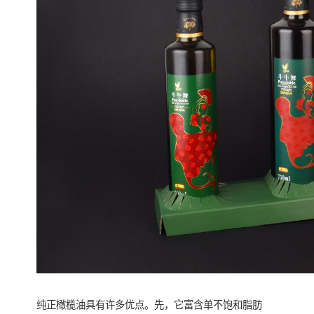
纯正橄榄油具有许多优点。先，它富含单不饱和脂肪