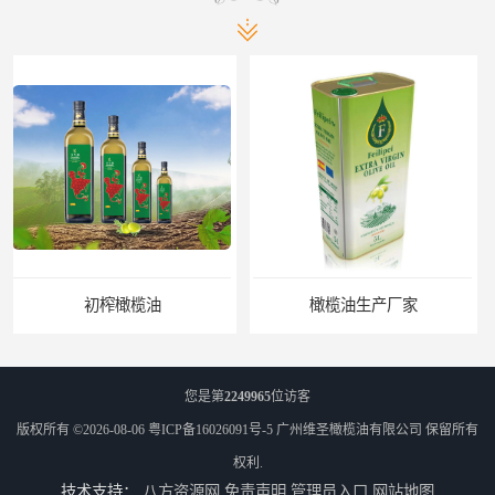
橄榄油生产厂家
橄榄油厂家
您是第
2249965
位访客
版权所有 ©2026-08-06
粤ICP备16026091号-5
广州维圣橄榄油有限公司
保留所有
权利.
技术支持：
八方资源网
免责声明
管理员入口
网站地图