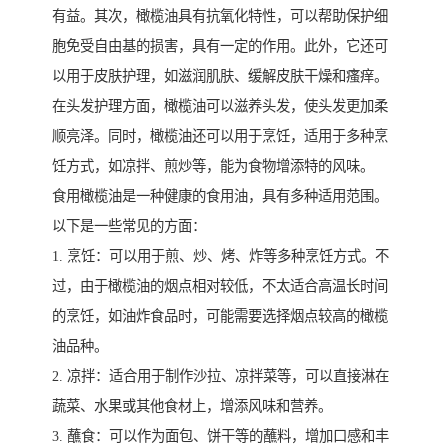
有益。其次，橄榄油具有抗氧化特性，可以帮助保护细
胞免受自由基的损害，具有一定的作用。此外，它还可
以用于皮肤护理，如滋润肌肤、缓解皮肤干燥和瘙痒。
在头发护理方面，橄榄油可以滋养头发，使头发更加柔
顺亮泽。同时，橄榄油还可以用于烹饪，适用于多种烹
饪方式，如凉拌、煎炒等，能为食物增添特的风味。
食用橄榄油是一种健康的食用油，具有多种适用范围。
以下是一些常见的方面：
1. 烹饪：可以用于煎、炒、烤、炸等多种烹饪方式。不
过，由于橄榄油的烟点相对较低，不太适合高温长时间
的烹饪，如油炸食品时，可能需要选择烟点较高的橄榄
油品种。
2. 凉拌：适合用于制作沙拉、凉拌菜等，可以直接淋在
蔬菜、水果或其他食材上，增添风味和营养。
3. 蘸食：可以作为面包、饼干等的蘸料，增加口感和丰