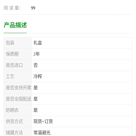
阅 读 量：
99
产品描述
包装
礼盒
保质期
2年
是否进口
否
工艺
冷榨
是否支持开票
是
是否全国配送
是
防晒衣
是
供货方式
现货+订货
储藏方法
常温避光