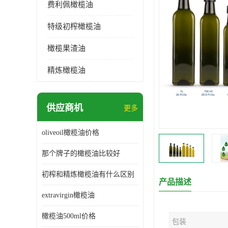
费利佩橄榄油
特级初榨橄榄油
橄榄果渣油
精炼橄榄油
供应商机
更多
oliveoil橄榄油价格
那个牌子的橄榄油比较好
初榨和精炼橄榄油有什么区别
产品描述
extravirgin橄榄油
橄榄油500ml价格
包装