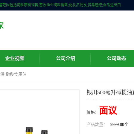
广州维圣橄榄油有限公司成立于2013年，注册地位于广州市白云区。经营范围包括饲料原料销售;畜牧渔业饲料销售;化妆品批发;贸易经纪;食品进出口等，主要产品有：橄榄果渣油，橄榄油，纯橄榄油等。
家
企业视频
公司介绍
公司动态
直供 橄榄食用油
银川500毫升橄榄油
面议
价格：
产品数量：
9999.00个