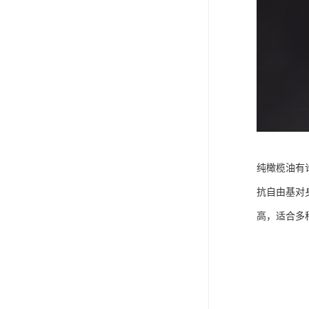
纯橄榄油有
抗自由基对
高，适合多