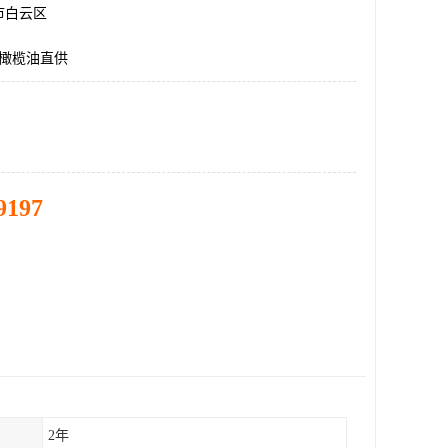
市白云区
升橄榄油直供
9197
2年