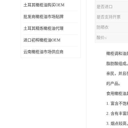
土耳其橄榄油购买OEM
是否进口
批发商橄榄油市场贴牌
是否支持开票
防晒衣
土耳其精炼橄榄油代理
酸价≤
进口初榨橄榄油OEM
云南橄榄油市场供应商
橄榄调和油
脂肪酸组成
亲民，并且
的产品。
食用橄榄油
1. 富含
2. 含有
3. 烟点