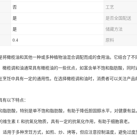
否
工艺
是
是否全国配送
是
储藏方法
0.4
原料
是将橄榄油和其他一种或多种植物油混合调配而成的食用油。它结合了不
。橄榄调和油通常具有橄榄油的一些优点，如富含单不饱和脂肪酸，同时
在烹饪中具有一定的通用性。在选择橄榄调和油时，消费者可以关注产品
具有以下特点：
不饱和脂肪酸，特别是单不饱和脂肪酸，有助于降低胆固醇水平，对健康有益
丰富的维生素 E 和抗氧化物质，具有一定的抗氧化作用，有助于细胞衰老。
较高，适用于多种烹饪方式，如煎、炒、烤等，但应注意控制温度，避免过