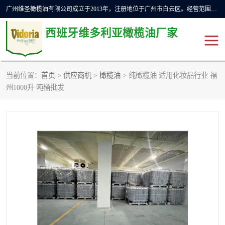
广州维圣橄榄油有限公司成立于2013年，注册地位于广州市白云区。经营范围包括饲料原料销售;畜牧渔业饲料销售;化妆品批发;贸易经纪;食品进出口等，主要产品有：橄榄果渣油，橄榄油，纯橄榄油等。
西班牙维多利亚橄榄油厂家
当前位置：
首页
>
供应商机
>
橄榄油
> 纯橄榄油 适用化妆品行业 福
橄榄油
斗牛舞橄榄油
州1000升 吨桶批发
费利佩橄榄油
特级初榨橄榄油
橄榄果渣油
精炼橄榄油