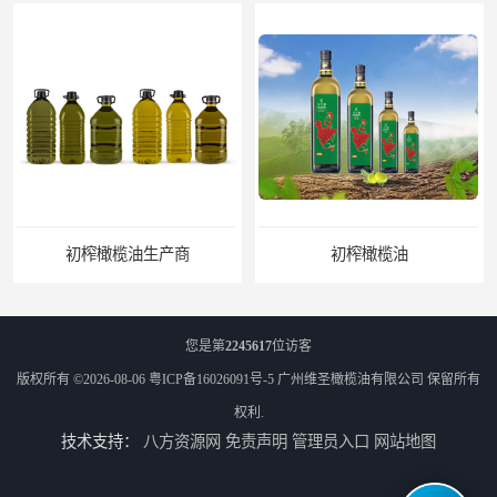
初榨橄榄油
橄榄油生产厂家
您是第
2245617
位访客
版权所有 ©2026-08-06
粤ICP备16026091号-5
广州维圣橄榄油有限公司
保留所有
权利.
技术支持：
八方资源网
免责声明
管理员入口
网站地图