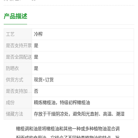
产品描述
工艺
冷榨
是否支持开票
是
是否全国配送
是
防晒衣
是
供货方式
现货+订货
是否支持加工定制
否
成份
精炼橄榄油，特级初榨橄榄油
储藏方法
存放于干燥阴凉处，避免阳光直射、高温、潮湿
橄榄调和油是将橄榄油和其他一种或多种植物油混合调