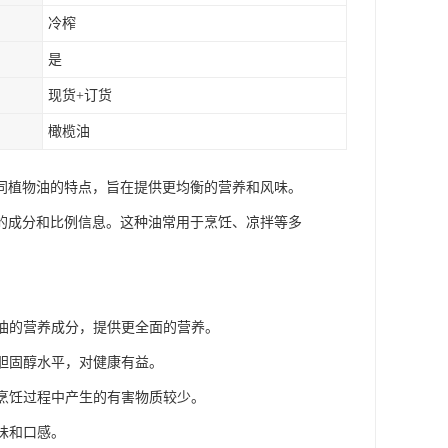
冷榨
是
现货+订货
橄榄油
同植物油的特点，旨在提供更均衡的营养和风味。
的成分和比例信息。这种油常用于烹饪、凉拌等多
种油的营养成分，提供更全面的营养。
低胆固醇水平，对健康有益。
在烹饪过程中产生的有害物质较少。
味和口感。