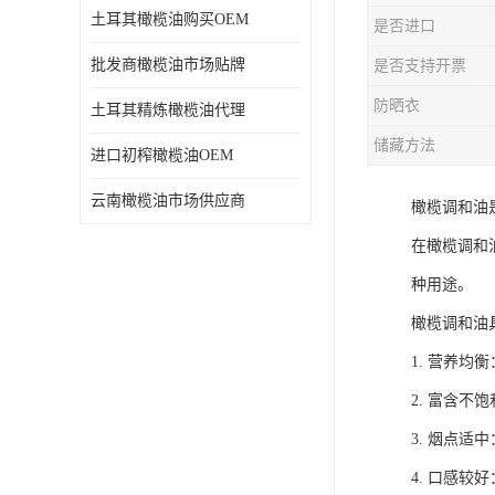
土耳其橄榄油购买OEM
是否进口
批发商橄榄油市场贴牌
是否支持开票
防晒衣
土耳其精炼橄榄油代理
储藏方法
进口初榨橄榄油OEM
云南橄榄油市场供应商
橄榄调和油
在橄榄调和
种用途。
橄榄调和油
1. 营养
2. 富含
3. 烟点
4. 口感