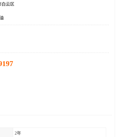
市白云区
油
9197
2年