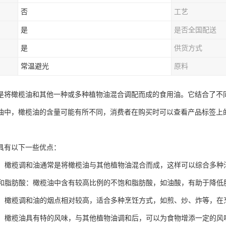
否
工艺
是
是否全国配送
是
供货方式
常温避光
原料
是将橄榄油和其他一种或多种植物油混合调配而成的食用油。它结合了不
油中，橄榄油的含量可能有所不同，消费者在购买时可以查看产品标签上
具有以下一些优点：
均衡：橄榄调和油通常是将橄榄油与其他植物油混合而成，这样可以综合多
不饱和脂肪酸：橄榄油中含有较高比例的不饱和脂肪酸，如油酸，有助于降
适中：橄榄调和油的烟点相对较高，适合多种烹饪方式，如煎、炒、炸等，
较好：橄榄油具有特的风味，与其他植物油调和后，可以为食物增添一定的风