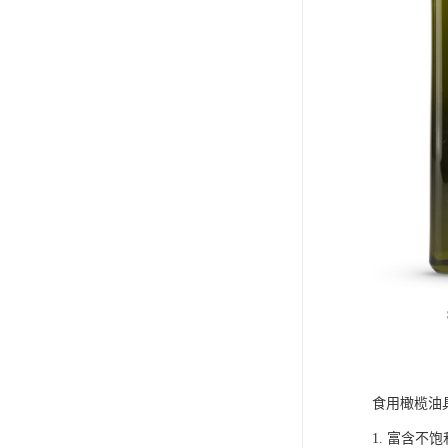
食用橄榄油
1. 富含