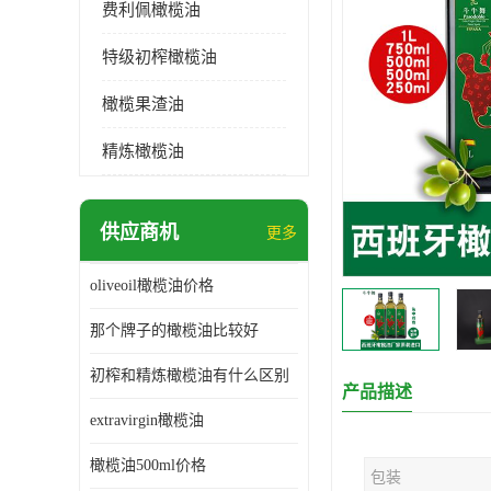
费利佩橄榄油
特级初榨橄榄油
橄榄果渣油
精炼橄榄油
供应商机
更多
oliveoil橄榄油价格
那个牌子的橄榄油比较好
初榨和精炼橄榄油有什么区别
产品描述
extravirgin橄榄油
橄榄油500ml价格
包装