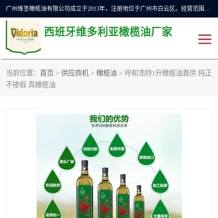
广州维圣橄榄油有限公司成立于2013年，注册地位于广州市白云区。经营范围包括饲料原料销售;畜牧渔业饲料销售;化妆品批发;贸易经纪;食品进出口等，主要产品有：橄榄果渣油，橄榄油，纯橄榄油等。
西班牙维多利亚橄榄油厂家
当前位置：
首页
>
供应商机
>
橄榄油
> 呼和浩特1升橄榄油直供 纯正
橄榄油
斗牛舞橄榄油
不掺假 真橄榄油
费利佩橄榄油
特级初榨橄榄油
橄榄果渣油
精炼橄榄油