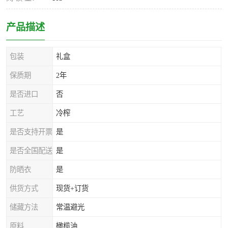
产品描述
包装
礼盒
保质期
2年
是否进口
否
工艺
冷榨
是否支持开票
是
是否全国配送
是
防晒衣
是
供货方式
现货+订货
储藏方法
常温避光
原料
橄榄油