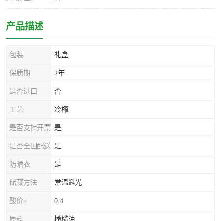
产品描述
包装
礼盒
保质期
2年
是否进口
否
工艺
冷榨
是否支持开票
是
是否全国配送
是
防晒衣
是
储藏方法
常温避光
酸价≤
0.4
原料
橄榄油