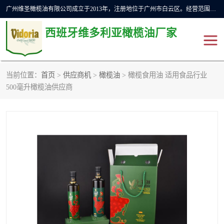
广州维圣橄榄油有限公司成立于2013年，注册地位于广州市白云区。经营范围包括饲料原料销售;畜牧渔业饲料销售;化妆品批发;贸易经纪;食品进出口等，主要产品有：橄榄果渣油，橄榄油，纯橄榄油等。
西班牙维多利亚橄榄油厂家
当前位置：
首页
>
供应商机
>
橄榄油
> 橄榄食用油 适用食品行业
橄榄油
斗牛舞橄榄油
500毫升橄榄油供应商
费利佩橄榄油
特级初榨橄榄油
橄榄果渣油
精炼橄榄油