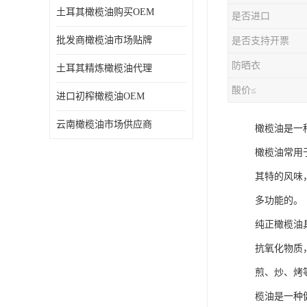
土耳其橄榄油购买OEM
是否进口
批发商橄榄油市场贴牌
是否支持开票
防晒衣
土耳其精炼橄榄油代理
酸价≤
进口初榨橄榄油OEM
云南橄榄油市场供应商
橄榄油是一
橄榄油常用
其特的风味
多功能的。
纯正橄榄油
抗氧化物质
煎、炒、烤
榄油是一种