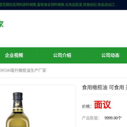
广州维圣橄榄油有限公司成立于2013年，注册地位于广州市白云区。经营范围包括饲料原料销售;畜牧渔业饲料销售;化妆品批发;贸易经纪;食品进出口等，主要产品有：橄榄果渣油，橄榄油，纯橄榄油等。
家
企业视频
公司介绍
公司动态
郑州500毫升橄榄油生产厂家
食用橄榄油 可食用 
面议
价格：
产品数量：
9999.00个