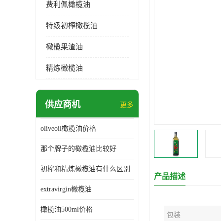
费利佩橄榄油
特级初榨橄榄油
橄榄果渣油
精炼橄榄油
供应商机
更多
oliveoil橄榄油价格
那个牌子的橄榄油比较好
初榨和精炼橄榄油有什么区别
产品描述
extravirgin橄榄油
橄榄油500ml价格
包装