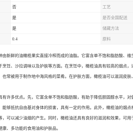
否
工艺
是
是否全国配送
是
储藏方法
0.4
原料
种由新鲜的油橄榄果实直接冷榨而成的油脂。它富含单不饱和脂肪酸、维生
于烹饪、沙拉调味以及护肤等方面。在烹饪中，橄榄油具有较高的烟点，
，也常被用于制作地中海风格的菜肴。在护肤方面，橄榄油可以滋润皮肤
具有许多优点。先，它富含单不饱和脂肪酸，有助于降低胆固醇水平，对健
，能够抵抗自由基对身体的损害，具有一定的作用。此外，橄榄油的烟点
等，可以减少油烟的产生。同时，橄榄油还具有良好的滋润和效果，可用
健康、多功能的食用油和护肤品。