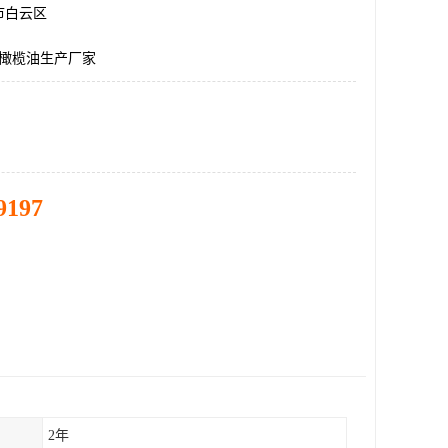
市白云区
升橄榄油生产厂家
9197
2年