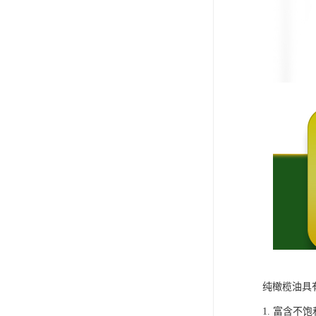
纯橄榄油具
1. 富含不