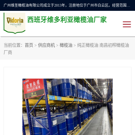
广州维圣橄榄油有限公司成立于2013年，注册地位于广州市白云区。经营范围包括饲料原料销售;畜牧渔业饲料销售;化妆品批发;贸易经纪;食品进出口等，主要产品有：橄榄果渣油，橄榄油，纯橄榄油等。
西班牙维多利亚橄榄油厂家
当前位置：
首页
>
供应商机
>
橄榄油
> 纯正橄榄油 南昌初榨橄榄油
橄榄油
斗牛舞橄榄油
厂商
费利佩橄榄油
特级初榨橄榄油
橄榄果渣油
精炼橄榄油