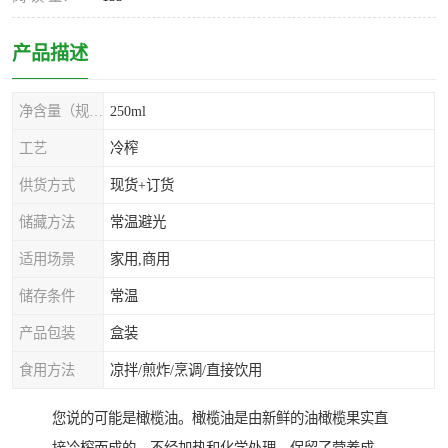
产品描述
净含量（规格）
250ml
工艺
冷榨
供货方式
现货+订货
储藏方法
常温避光
适用场景
家用,商用
储存条件
常温
产品包装
盒装
食用方法
凉拌/煎炸/烹调/直接饮用
您说的可能是橄榄油。橄榄油是由新鲜的油橄榄果实直