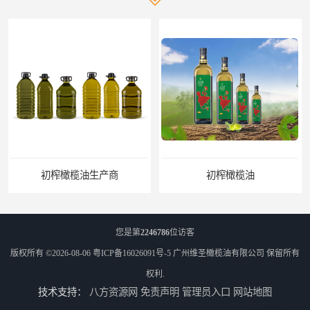
初榨橄榄油
橄榄油生产厂家
您是第
2246786
位访客
版权所有 ©2026-08-06
粤ICP备16026091号-5
广州维圣橄榄油有限公司
保留所有
权利.
技术支持：
八方资源网
免责声明
管理员入口
网站地图