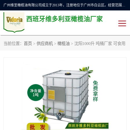
广州维圣橄榄油有限公司成立于2013年，注册地位于广州市白云区。经营范围包括饲料原料销售;畜牧渔业饲料销售;化妆品批发;贸易经纪;食品进出口等，主要产品有：橄榄果渣油，橄榄油，纯橄榄油等。
西班牙维多利亚橄榄油厂家
当前位置：
首页
>
供应商机
>
橄榄油
> 沈阳1000升 吨桶厂家 可食用
橄榄油
斗牛舞橄榄油
费利佩橄榄油
特级初榨橄榄油
橄榄果渣油
精炼橄榄油