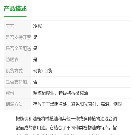
产品描述
工艺
冷榨
是否支持开票
是
是否全国配送
是
防晒衣
是
供货方式
现货+订货
是否支持加工定制
否
成份
精炼橄榄油，特级初榨橄榄油
储藏方法
存放于干燥阴凉处，避免阳光直射、高温、潮湿
橄榄调和油是将橄榄油和其他一种或多种植物油混合调
配而成的食用油。它结合了不同种类植物油的特点，旨