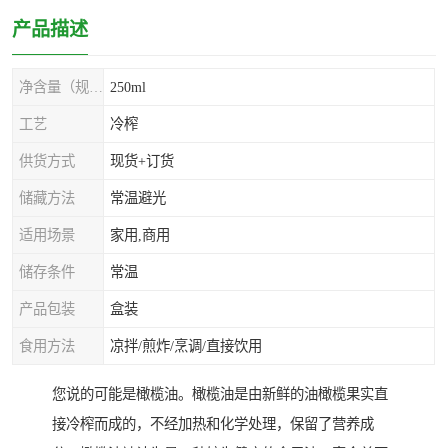
产品描述
净含量（规格）
250ml
工艺
冷榨
供货方式
现货+订货
储藏方法
常温避光
适用场景
家用,商用
储存条件
常温
产品包装
盒装
食用方法
凉拌/煎炸/烹调/直接饮用
您说的可能是橄榄油。橄榄油是由新鲜的油橄榄果实直
接冷榨而成的，不经加热和化学处理，保留了营养成