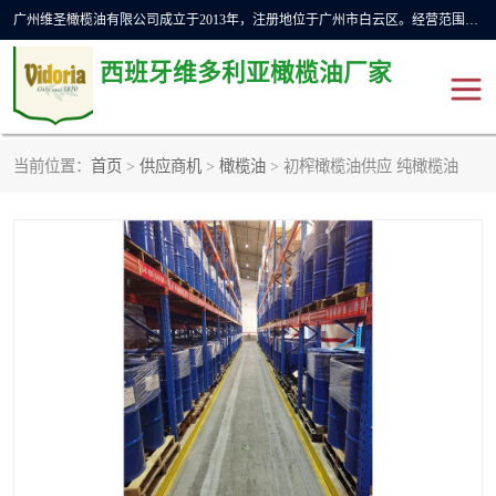
广州维圣橄榄油有限公司成立于2013年，注册地位于广州市白云区。经营范围包括饲料原料销售;畜牧渔业饲料销售;化妆品批发;贸易经纪;食品进出口等，主要产品有：橄榄果渣油，橄榄油，纯橄榄油等。
西班牙维多利亚橄榄油厂家
当前位置：
首页
>
供应商机
>
橄榄油
> 初榨橄榄油供应 纯橄榄油
橄榄油
斗牛舞橄榄油
费利佩橄榄油
特级初榨橄榄油
橄榄果渣油
精炼橄榄油