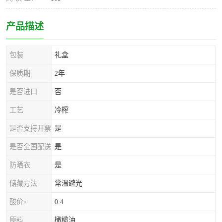
产品描述
包装
礼盒
保质期
2年
是否进口
否
工艺
冷榨
是否支持开票
是
是否全国配送
是
防晒衣
是
储藏方法
常温避光
酸价≤
0.4
原料
橄榄油