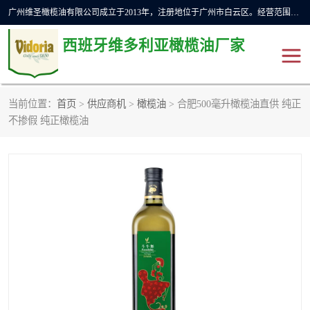
广州维圣橄榄油有限公司成立于2013年，注册地位于广州市白云区。经营范围包括饲料原料销售;畜牧渔业饲料销售;化妆品批发;贸易经纪;食品进出口等，主要产品有：橄榄果渣油，橄榄油，纯橄榄油等。
西班牙维多利亚橄榄油厂家
当前位置：
首页
>
供应商机
>
橄榄油
> 合肥500毫升橄榄油直供 纯正
橄榄油
斗牛舞橄榄油
不掺假 纯正橄榄油
费利佩橄榄油
特级初榨橄榄油
橄榄果渣油
精炼橄榄油