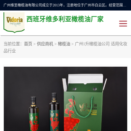
广州维圣橄榄油有限公司成立于2013年，注册地位于广州市白云区。经营范围包括饲料原料销售;畜牧渔业饲料销售;化妆品批发;贸易经纪;食品进出口等，主要产品有：橄榄果渣油，橄榄油，纯橄榄油等。
西班牙维多利亚橄榄油厂家
当前位置：
首页
>
供应商机
>
橄榄油
> 广州1升橄榄油公司 适用化妆
橄榄油
斗牛舞橄榄油
品行业
费利佩橄榄油
特级初榨橄榄油
橄榄果渣油
精炼橄榄油