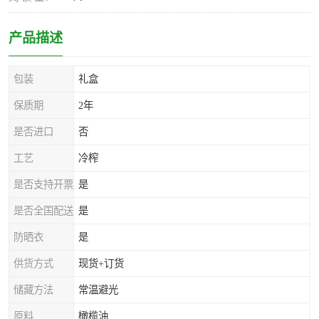
产品描述
包装
礼盒
保质期
2年
是否进口
否
工艺
冷榨
是否支持开票
是
是否全国配送
是
防晒衣
是
供货方式
现货+订货
储藏方法
常温避光
原料
橄榄油