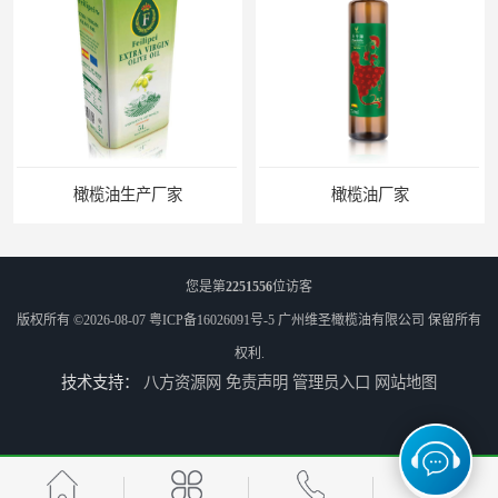
家
橄榄油厂家
您是第
2251556
位访客
版权所有 ©2026-08-07
粤ICP备16026091号-5
广州维圣橄榄油有限公司
保留所有
权利.
技术支持：
八方资源网
免责声明
管理员入口
网站地图
天然橄榄油生产商
天然橄榄油