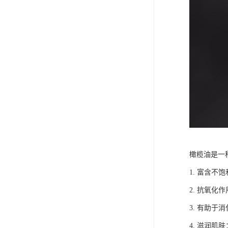
橄榄油是一
1. 富含
2. 抗氧
3. 有助
4. 滋润