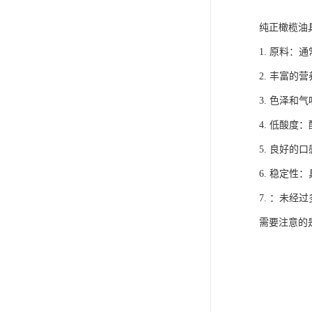
纯正橄榄油
1. 原料
2. 丰富
3. 色泽
4. 低酸度
5. 良好
6. 稳定
7. ：未
需要注意的