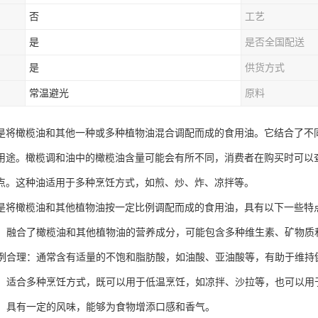
否
工艺
是
是否全国配送
是
供货方式
常温避光
原料
是将橄榄油和其他一种或多种植物油混合调配而成的食用油。它结合了不
用途。橄榄调和油中的橄榄油含量可能会有所不同，消费者在购买时可以
点。这种油适用于多种烹饪方式，如煎、炒、炸、凉拌等。
是将橄榄油和其他植物油按一定比例调配而成的食用油，具有以下一些特
均衡：融合了橄榄油和其他植物油的营养成分，可能包含多种维生素、矿物
酸比例合理：通常含有适量的不饱和脂肪酸，如油酸、亚油酸等，有助于维持
适中：适合多种烹饪方式，既可以用于低温烹饪，如凉拌、沙拉等，也可以
较好：具有一定的风味，能够为食物增添口感和香气。