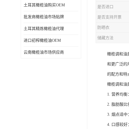
土耳其橄榄油购买OEM
是否进口
批发商橄榄油市场贴牌
是否支持开票
防晒衣
土耳其精炼橄榄油代理
储藏方法
进口初榨橄榄油OEM
云南橄榄油市场供应商
橄榄调和油
和更广泛的
的配方和特
橄榄调和油
1. 营养
2. 脂肪
3. 烟点
4. 口感