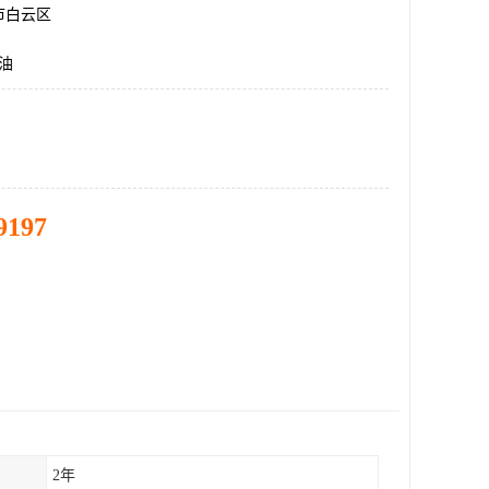
市白云区
油
9197
2年