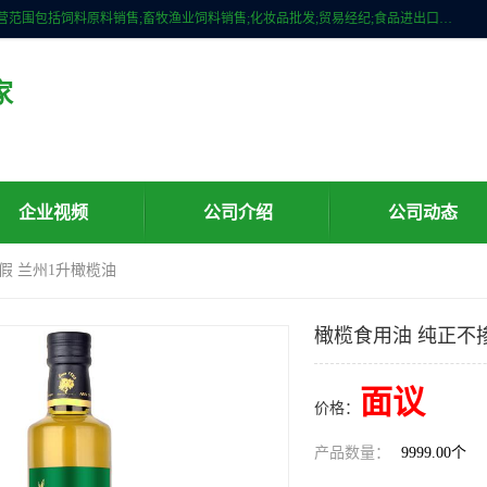
广州维圣橄榄油有限公司成立于2013年，注册地位于广州市白云区。经营范围包括饲料原料销售;畜牧渔业饲料销售;化妆品批发;贸易经纪;食品进出口等，主要产品有：橄榄果渣油，橄榄油，纯橄榄油等。
家
企业视频
公司介绍
公司动态
假 兰州1升橄榄油
橄榄食用油 纯正不
面议
价格：
产品数量：
9999.00个