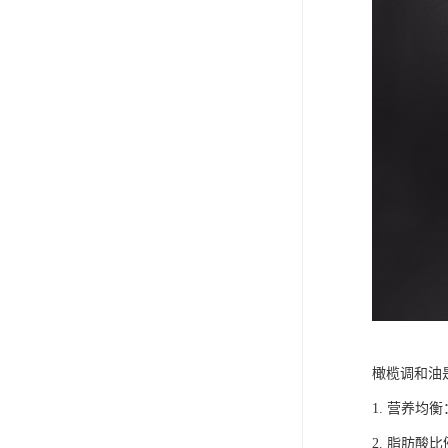
橄榄调和油
1. 营养
2. 脂肪