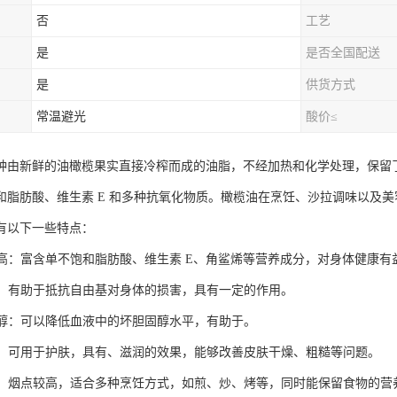
否
工艺
是
是否全国配送
是
供货方式
常温避光
酸价≤
种由新鲜的油橄榄果实直接冷榨而成的油脂，不经加热和化学处理，保留
和脂肪酸、维生素 E 和多种抗氧化物质。橄榄油在烹饪、沙拉调味以及
有以下一些特点：
价值高：富含单不饱和脂肪酸、维生素 E、角鲨烯等营养成分，对身体健康有
化性：有助于抵抗自由基对身体的损害，具有一定的作用。
胆固醇：可以降低血液中的坏胆固醇水平，有助于。
肌肤：可用于护肤，具有、滋润的效果，能够改善皮肤干燥、粗糙等问题。
烹饪：烟点较高，适合多种烹饪方式，如煎、炒、烤等，同时能保留食物的营