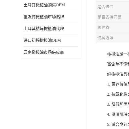
土耳其橄榄油购买OEM
是否进口
批发商橄榄油市场贴牌
是否支持开票
防晒衣
土耳其精炼橄榄油代理
储藏方法
进口初榨橄榄油OEM
云南橄榄油市场供应商
橄榄油是一
富含单不饱
纯橄榄油具
1. 营养
2. 抗氧
3. 降低
4. 滋润
5. 适合