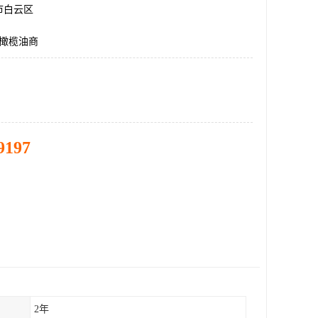
市白云区
升橄榄油商
9197
2年