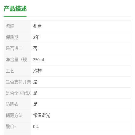
产品描述
包装
礼盒
保质期
2年
是否进口
否
净含量（规格）
250ml
工艺
冷榨
是否支持开票
是
是否全国配送
是
防晒衣
是
储藏方法
常温避光
酸价≤
0.4