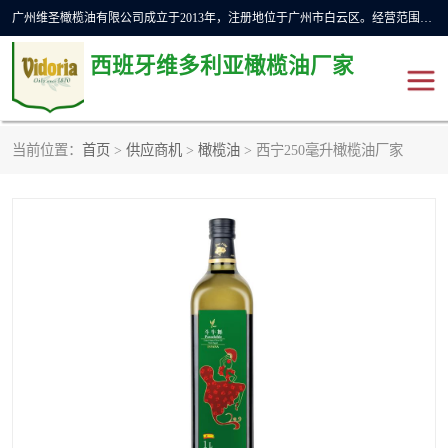
广州维圣橄榄油有限公司成立于2013年，注册地位于广州市白云区。经营范围包括饲料原料销售;畜牧渔业饲料销售;化妆品批发;贸易经纪;食品进出口等，主要产品有：橄榄果渣油，橄榄油，纯橄榄油等。
西班牙维多利亚橄榄油厂家
当前位置：
首页
>
供应商机
>
橄榄油
> 西宁250毫升橄榄油厂家
橄榄油
斗牛舞橄榄油
费利佩橄榄油
特级初榨橄榄油
橄榄果渣油
精炼橄榄油