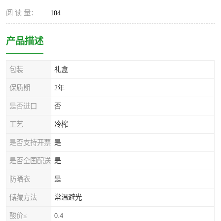
阅 读 量：
104
产品描述
包装
礼盒
保质期
2年
是否进口
否
工艺
冷榨
是否支持开票
是
是否全国配送
是
防晒衣
是
储藏方法
常温避光
酸价≤
0.4