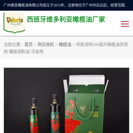
广州维圣橄榄油有限公司成立于2013年，注册地位于广州市白云区。经营范围包括饲料原料销售;畜牧渔业饲料销售;化妆品批发;贸易经纪;食品进出口等，主要产品有：橄榄果渣油，橄榄油，纯橄榄油等。
西班牙维多利亚橄榄油厂家
当前位置：
首页
>
供应商机
>
橄榄油
> 呼和浩特500毫升橄榄油供货
橄榄油
斗牛舞橄榄油
商 橄榄调和油 可食用
费利佩橄榄油
特级初榨橄榄油
橄榄果渣油
精炼橄榄油