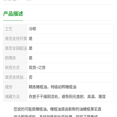
产品描述
工艺
冷榨
是否支持开票
是
是否全国配送
是
防晒衣
是
供货方式
现货+订货
是否支持加工定制
否
成份
精炼橄榄油，特级初榨橄榄油
储藏方法
存放于干燥阴凉处，避免阳光直射、高温、潮湿
您说的可能是橄榄油。橄榄油是由新鲜的油橄榄果实直