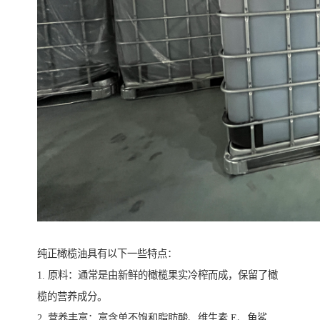
纯正橄榄油具有以下一些特点：
1. 原料：通常是由新鲜的橄榄果实冷榨而成，保留了橄
榄的营养成分。
2. 营养丰富：富含单不饱和脂肪酸、维生素 E、角鲨