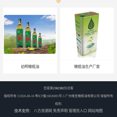
初榨橄榄油
橄榄油生产厂家
您是第
2302382
位访客
版权所有 ©2026-08-10
粤ICP备16026091号-5
广州维圣橄榄油有限公司
保留所有
权利.
技术支持：
八方资源网
免责声明
管理员入口
网站地图