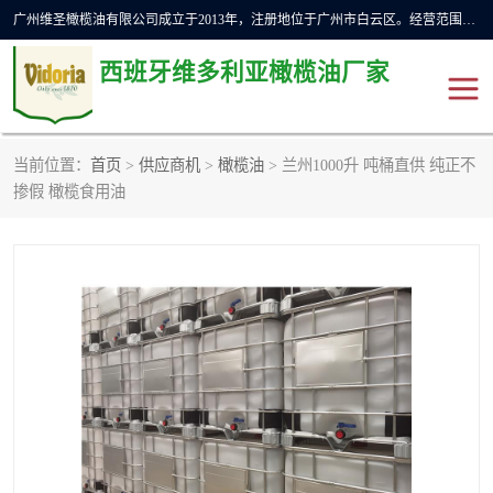
广州维圣橄榄油有限公司成立于2013年，注册地位于广州市白云区。经营范围包括饲料原料销售;畜牧渔业饲料销售;化妆品批发;贸易经纪;食品进出口等，主要产品有：橄榄果渣油，橄榄油，纯橄榄油等。
西班牙维多利亚橄榄油厂家
当前位置：
首页
>
供应商机
>
橄榄油
> 兰州1000升 吨桶直供 纯正不
橄榄油
斗牛舞橄榄油
掺假 橄榄食用油
费利佩橄榄油
特级初榨橄榄油
橄榄果渣油
精炼橄榄油