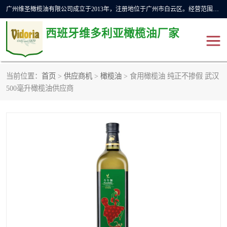
广州维圣橄榄油有限公司成立于2013年，注册地位于广州市白云区。经营范围包括饲料原料销售;畜牧渔业饲料销售;化妆品批发;贸易经纪;食品进出口等，主要产品有：橄榄果渣油，橄榄油，纯橄榄油等。
西班牙维多利亚橄榄油厂家
当前位置：
首页
>
供应商机
>
橄榄油
> 食用橄榄油 纯正不掺假 武汉
橄榄油
斗牛舞橄榄油
500毫升橄榄油供应商
费利佩橄榄油
特级初榨橄榄油
橄榄果渣油
精炼橄榄油