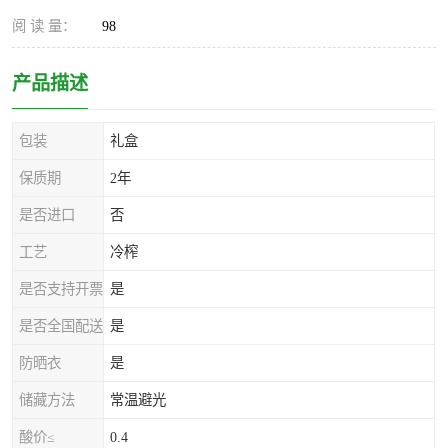
阅 读 量：
98
产品描述
包装
礼盒
保质期
2年
是否进口
否
工艺
冷榨
是否支持开票
是
是否全国配送
是
防晒衣
是
储藏方法
常温避光
酸价≤
0.4