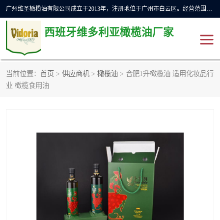
广州维圣橄榄油有限公司成立于2013年，注册地位于广州市白云区。经营范围包括饲料原料销售;畜牧渔业饲料销售;化妆品批发;贸易经纪;食品进出口等，主要产品有：橄榄果渣油，橄榄油，纯橄榄油等。
西班牙维多利亚橄榄油厂家
当前位置：
首页
>
供应商机
>
橄榄油
> 合肥1升橄榄油 适用化妆品行
橄榄油
斗牛舞橄榄油
业 橄榄食用油
费利佩橄榄油
特级初榨橄榄油
橄榄果渣油
精炼橄榄油