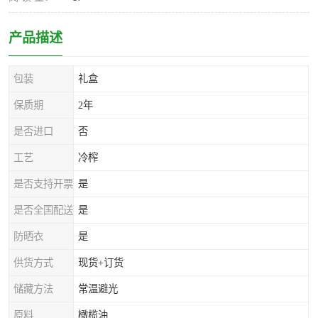
产品描述
包装
礼盒
保质期
2年
是否进口
否
工艺
冷榨
是否支持开票
是
是否全国配送
是
防晒衣
是
供货方式
现货+订货
储藏方法
常温避光
原料
橄榄油