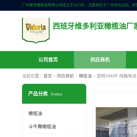
西班牙维多利亚橄榄油厂
公司首页
供应商机
当前位置：
首页
>
供应商机
>
橄榄油
> 昆明1000升 吨桶电
产品分类
Product
橄榄油
斗牛舞橄榄油