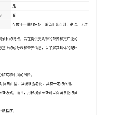
是
制
否
存放于干燥阴凉处，避免阳光直射、高温、潮湿
同油种的特点，旨在提供更均衡的营养和更广泛的
标签上的成分表和营养信息，以了解其具体的配比
心脏病和中风的风险。
于对抗自由基，减缓细胞老化，具有一定的作用。
烹饪方式。而且，用橄榄油烹饪可以保留食物的营
护肤程序。