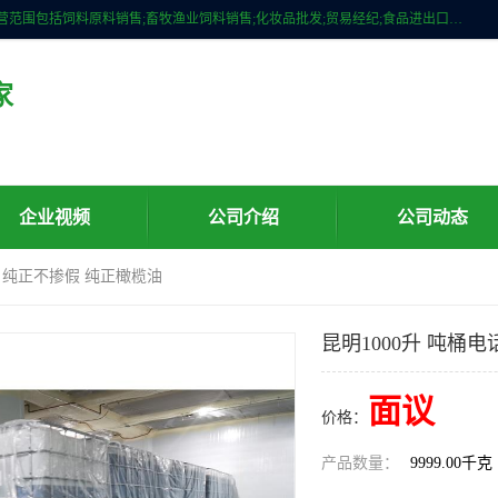
广州维圣橄榄油有限公司成立于2013年，注册地位于广州市白云区。经营范围包括饲料原料销售;畜牧渔业饲料销售;化妆品批发;贸易经纪;食品进出口等，主要产品有：橄榄果渣油，橄榄油，纯橄榄油等。
家
企业视频
公司介绍
公司动态
话 纯正不掺假 纯正橄榄油
昆明1000升 吨桶
面议
价格：
产品数量：
9999.00千克