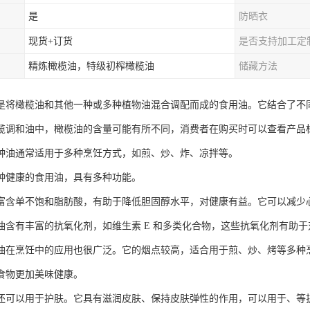
是
防晒衣
现货+订货
是否支持加工定
精炼橄榄油，特级初榨橄榄油
储藏方法
是将橄榄油和其他一种或多种植物油混合调配而成的食用油。它结合了不
榄调和油中，橄榄油的含量可能有所不同，消费者在购买时可以查看产品
种油通常适用于多种烹饪方式，如煎、炒、炸、凉拌等。
种健康的食用油，具有多种功能。
富含单不饱和脂肪酸，有助于降低胆固醇水平，对健康有益。它可以减少
油含有丰富的抗氧化剂，如维生素 E 和多类化合物，这些抗氧化剂有助
油在烹饪中的应用也很广泛。它的烟点较高，适合用于煎、炒、烤等多种
食物更加美味健康。
还可以用于护肤。它具有滋润皮肤、保持皮肤弹性的作用，可以用于、等