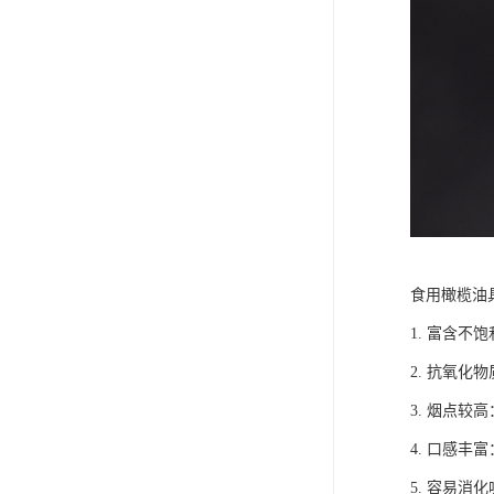
食用橄榄油
1. 富含
2. 抗氧化
3. 烟点
4. 口感
5. 容易