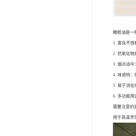
橄榄油是一
1. 富含
2. 抗氧
3. 烟点
4. 味道
5. 易于
6. 多功
需要注意的
用于高温烹