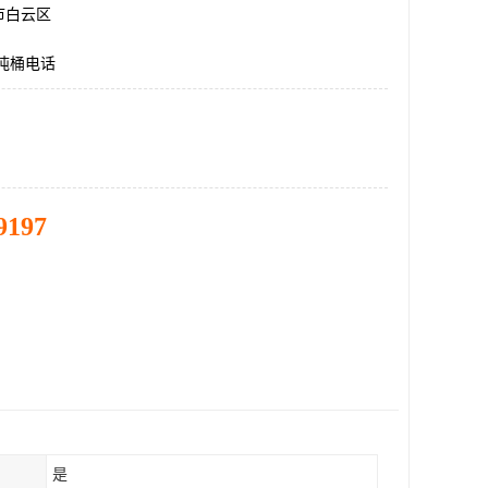
市白云区
,吨桶电话
9197
是