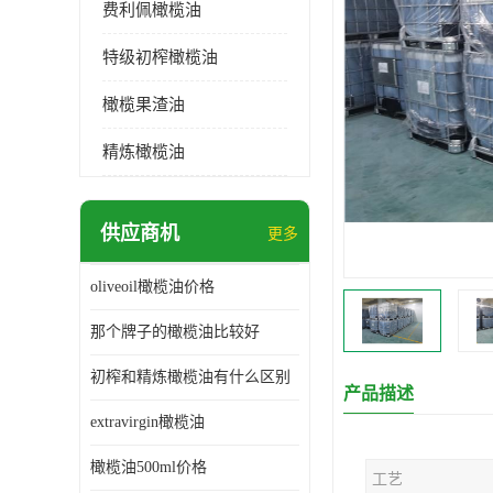
费利佩橄榄油
特级初榨橄榄油
橄榄果渣油
精炼橄榄油
供应商机
更多
oliveoil橄榄油价格
那个牌子的橄榄油比较好
初榨和精炼橄榄油有什么区别
产品描述
extravirgin橄榄油
橄榄油500ml价格
工艺