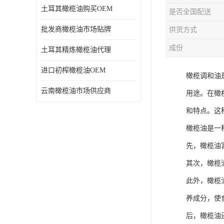
土耳其橄榄油购买OEM
是否全国配送
批发商橄榄油市场贴牌
供货方式
成份
土耳其精炼橄榄油代理
进口初榨橄榄油OEM
橄榄调和油
云南橄榄油市场供应商
用途。在橄
和特点。这
橄榄油是一
先，橄榄油
其次，橄榄
此外，橄榄
养成分，使
后，橄榄油