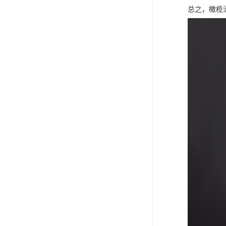
总之，橄榄