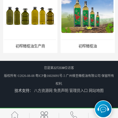
初榨橄榄油生产商
初榨橄榄油
您是第
2272330
位访客
版权所有 ©2026-08-08
粤ICP备16026091号-5
广州维圣橄榄油有限公司
保留所有
权利.
技术支持：
八方资源网
免责声明
管理员入口
网站地图
橄榄油生产厂家
橄榄油厂家