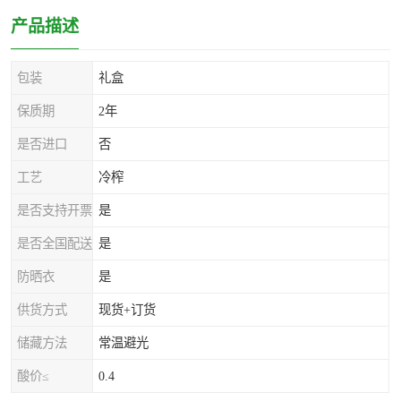
产品描述
包装
礼盒
保质期
2年
是否进口
否
工艺
冷榨
是否支持开票
是
是否全国配送
是
防晒衣
是
供货方式
现货+订货
储藏方法
常温避光
酸价≤
0.4