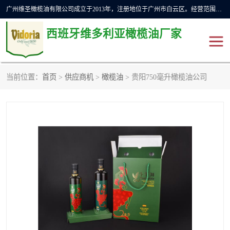
广州维圣橄榄油有限公司成立于2013年，注册地位于广州市白云区。经营范围包括饲料原料销售;畜牧渔业饲料销售;化妆品批发;贸易经纪;食品进出口等，主要产品有：橄榄果渣油，橄榄油，纯橄榄油等。
西班牙维多利亚橄榄油厂家
当前位置：
首页
>
供应商机
>
橄榄油
> 贵阳750毫升橄榄油公司
橄榄油
斗牛舞橄榄油
费利佩橄榄油
特级初榨橄榄油
橄榄果渣油
精炼橄榄油