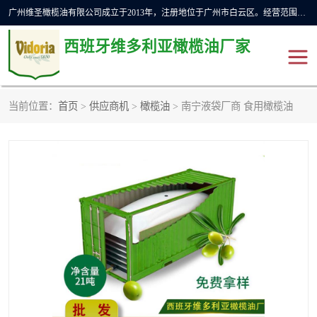
广州维圣橄榄油有限公司成立于2013年，注册地位于广州市白云区。经营范围包括饲料原料销售;畜牧渔业饲料销售;化妆品批发;贸易经纪;食品进出口等，主要产品有：橄榄果渣油，橄榄油，纯橄榄油等。
西班牙维多利亚橄榄油厂家
当前位置：
首页
>
供应商机
>
橄榄油
> 南宁液袋厂商 食用橄榄油
橄榄油
斗牛舞橄榄油
费利佩橄榄油
特级初榨橄榄油
橄榄果渣油
精炼橄榄油