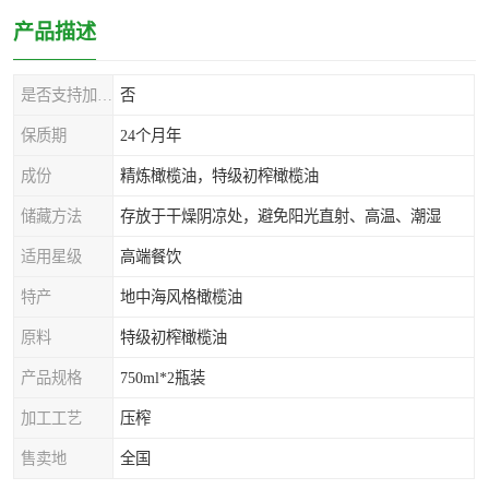
产品描述
是否支持加工定制
否
保质期
24个月年
成份
精炼橄榄油，特级初榨橄榄油
储藏方法
存放于干燥阴凉处，避免阳光直射、高温、潮湿
适用星级
高端餐饮
特产
地中海风格橄榄油
原料
特级初榨橄榄油
产品规格
750ml*2瓶装
加工工艺
压榨
售卖地
全国