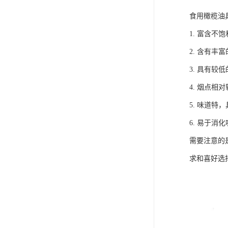
食用橄榄油
1. 富含
2. 含有丰
3. 具有
4. 烟点
5. 味道
6. 易于消
需要注意的
求和喜好选