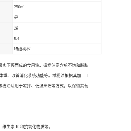
250ml
是
是
0.4
特级初榨
果实压榨而成的食用油。橄榄油富含单不饱和脂肪
制体重、改善消化系统功能等。橄榄油根据其加工工
橄榄油适用于凉拌、低温烹饪等方式，以保留其营
、维生素 K 和抗氧化物质等。