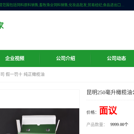
广州维圣橄榄油有限公司成立于2013年，注册地位于广州市白云区。经营范围包括饲料原料销售;畜牧渔业饲料销售;化妆品批发;贸易经纪;食品进出口等，主要产品有：橄榄果渣油，橄榄油，纯橄榄油等。
家
企业视频
公司介绍
公司动态
公司 假一罚十 纯正橄榄油
昆明250毫升橄榄油
面议
价格：
产品数量：
9999.00个