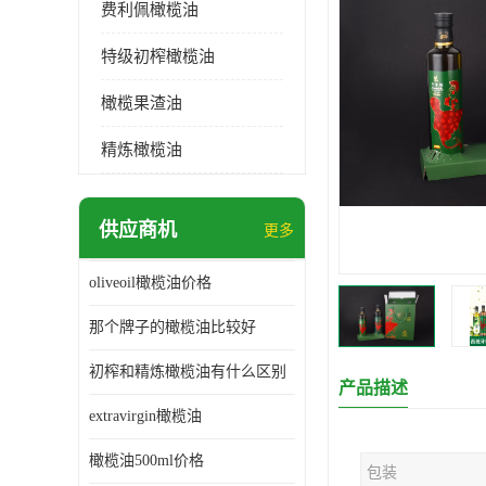
费利佩橄榄油
特级初榨橄榄油
橄榄果渣油
精炼橄榄油
供应商机
更多
oliveoil橄榄油价格
那个牌子的橄榄油比较好
初榨和精炼橄榄油有什么区别
产品描述
extravirgin橄榄油
橄榄油500ml价格
包装