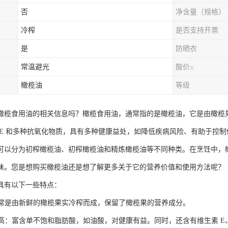
否
净含量（规格）
冷榨
是否支持开票
是
防晒衣
常温避光
酸价≤
橄榄油
等级
橄榄食用油的相关信息吗？橄榄食用油，通常指的是橄榄油，它是由橄榄
 E 和多种抗氧化物质，具有多种健康益处，如降低疾病风险、有助于控
可以分为初榨橄榄油、初榨橄榄油和精炼橄榄油等不同种类。在烹饪中，
味。您是想购买橄榄油还是想了解更多关于它的营养价值和使用方法呢？
具有以下一些特点：
：通常是由新鲜的橄榄果实冷榨而成，保留了橄榄果的营养成分。
价值高：富含单不饱和脂肪酸，如油酸，对健康有益。同时，还含有维生素 E