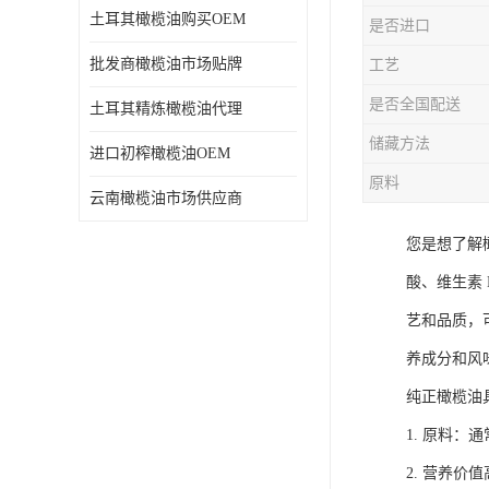
土耳其橄榄油购买OEM
是否进口
批发商橄榄油市场贴牌
工艺
是否全国配送
土耳其精炼橄榄油代理
储藏方法
进口初榨橄榄油OEM
原料
云南橄榄油市场供应商
您是想了解
酸、维生素
艺和品质，
养成分和风
纯正橄榄油
1. 原料
2. 营养