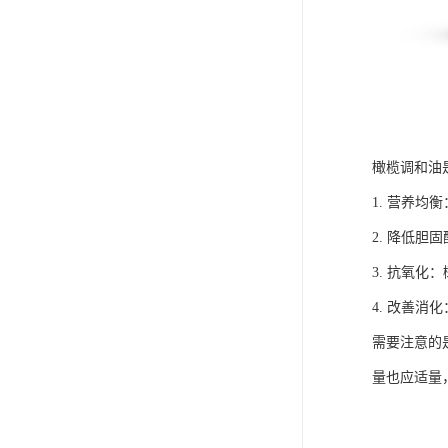
橄榄调和油
1. 营养
2. 降低
3. 抗氧
4. 改善
需要注意的
量也应适量