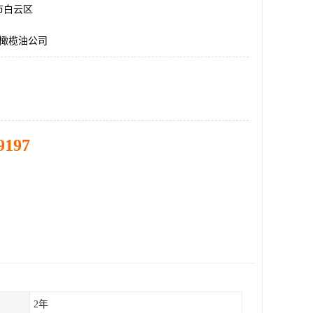
市白云区
升橄榄油公司
9197
2年