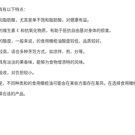
具有以下特点：
不饱和脂肪酸，尤其是单不饱和脂肪酸，对健康有益。
富的维生素 E 和抗氧化物质，有助于抵抗自由基对身体的损害。
较低的酸度，一般来说，的食用橄榄油酸度较低，品质较好。
相对较高，适合多种烹饪方式，如凉拌、煎、炒等。
特，具有淡淡的果香味，能够为食物增添特的风味。
化吸收，对负担较小。
是，不同种类和的食用橄榄油可能会在某些方面存在差异。在选择食用橄
择合适的产品。