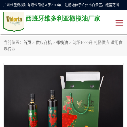
广州维圣橄榄油有限公司成立于2013年，注册地位于广州市白云区。经营范围包括饲料原料销售;畜牧渔业饲料销售;化妆品批发;贸易经纪;食品进出口等，主要产品有：橄榄果渣油，橄榄油，纯橄榄油等。
西班牙维多利亚橄榄油厂家
当前位置：
首页
>
供应商机
>
橄榄油
> 沈阳1000升 吨桶供应 适用食
橄榄油
斗牛舞橄榄油
品行业
费利佩橄榄油
特级初榨橄榄油
橄榄果渣油
精炼橄榄油