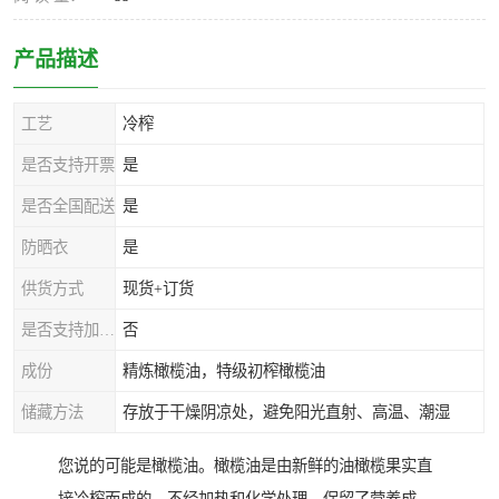
产品描述
工艺
冷榨
是否支持开票
是
是否全国配送
是
防晒衣
是
供货方式
现货+订货
是否支持加工定制
否
成份
精炼橄榄油，特级初榨橄榄油
储藏方法
存放于干燥阴凉处，避免阳光直射、高温、潮湿
您说的可能是橄榄油。橄榄油是由新鲜的油橄榄果实直