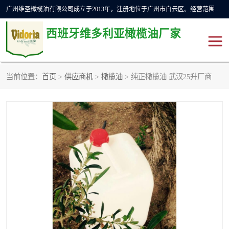
广州维圣橄榄油有限公司成立于2013年，注册地位于广州市白云区。经营范围包括饲料原料销售;畜牧渔业饲料销售;化妆品批发;贸易经纪;食品进出口等，主要产品有：橄榄果渣油，橄榄油，纯橄榄油等。
西班牙维多利亚橄榄油厂家
当前位置：
首页
>
供应商机
>
橄榄油
> 纯正橄榄油 武汉25升厂商
橄榄油
斗牛舞橄榄油
费利佩橄榄油
特级初榨橄榄油
橄榄果渣油
精炼橄榄油