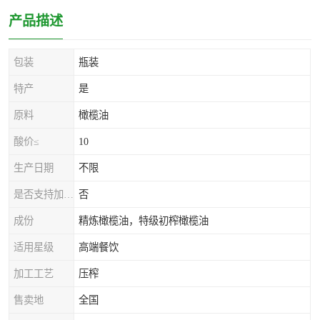
产品描述
包装
瓶装
特产
是
原料
橄榄油
酸价≤
10
生产日期
不限
是否支持加工定制
否
成份
精炼橄榄油，特级初榨橄榄油
适用星级
高端餐饮
加工工艺
压榨
售卖地
全国