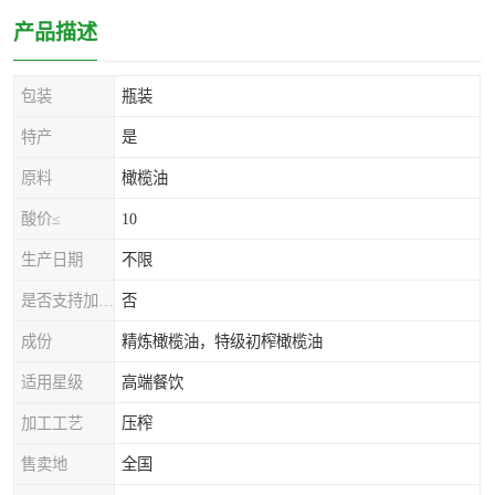
产品描述
包装
瓶装
特产
是
原料
橄榄油
酸价≤
10
生产日期
不限
是否支持加工定制
否
成份
精炼橄榄油，特级初榨橄榄油
适用星级
高端餐饮
加工工艺
压榨
售卖地
全国