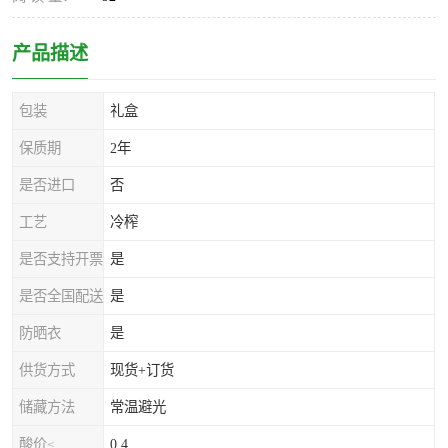
产品描述
包装
礼盒
保质期
2年
是否进口
否
工艺
冷榨
是否支持开票
是
是否全国配送
是
防晒衣
是
供货方式
现货+订货
储藏方法
常温避光
酸价≤
0.4