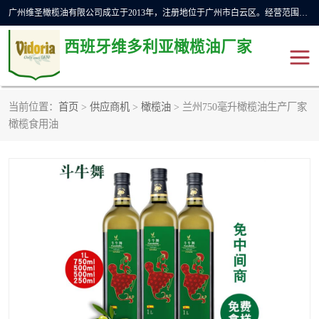
广州维圣橄榄油有限公司成立于2013年，注册地位于广州市白云区。经营范围包括饲料原料销售;畜牧渔业饲料销售;化妆品批发;贸易经纪;食品进出口等，主要产品有：橄榄果渣油，橄榄油，纯橄榄油等。
西班牙维多利亚橄榄油厂家
当前位置：
首页
>
供应商机
>
橄榄油
> 兰州750毫升橄榄油生产厂家
橄榄油
斗牛舞橄榄油
橄榄食用油
费利佩橄榄油
特级初榨橄榄油
橄榄果渣油
精炼橄榄油