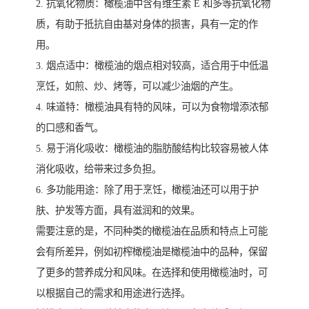
2. 抗氧化物质：橄榄油中含有维生素 E 和多等抗氧化物
质，有助于抵抗自由基对身体的损害，具有一定的作
用。
3. 烟点适中：橄榄油的烟点相对较高，适合用于中低温
烹饪，如煎、炒、烤等，可以减少油烟的产生。
4. 味道特：橄榄油具有特的风味，可以为食物增添浓郁
的口感和香气。
5. 易于消化吸收：橄榄油的脂肪酸结构比较容易被人体
消化吸收，给带来过多负担。
6. 多功能用途：除了用于烹饪，橄榄油还可以用于护
肤、护发等方面，具有滋润和的效果。
需要注意的是，不同种类的橄榄油在品质和特点上可能
会有所差异，例如初榨橄榄油是橄榄油中的品种，保留
了更多的营养成分和风味。在选择和使用橄榄油时，可
以根据自己的需求和用途进行选择。