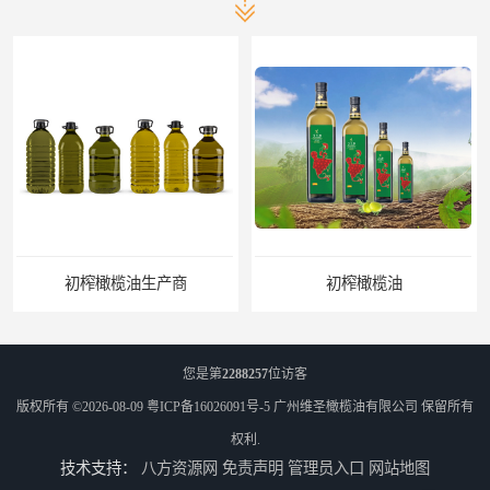
初榨橄榄油生产商
初榨橄榄油
您是第
2288257
位访客
版权所有 ©2026-08-09
粤ICP备16026091号-5
广州维圣橄榄油有限公司
保留所有
权利.
技术支持：
八方资源网
免责声明
管理员入口
网站地图