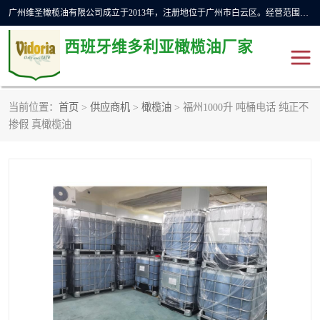
广州维圣橄榄油有限公司成立于2013年，注册地位于广州市白云区。经营范围包括饲料原料销售;畜牧渔业饲料销售;化妆品批发;贸易经纪;食品进出口等，主要产品有：橄榄果渣油，橄榄油，纯橄榄油等。
西班牙维多利亚橄榄油厂家
当前位置：
首页
>
供应商机
>
橄榄油
> 福州1000升 吨桶电话 纯正不
橄榄油
斗牛舞橄榄油
掺假 真橄榄油
费利佩橄榄油
特级初榨橄榄油
橄榄果渣油
精炼橄榄油