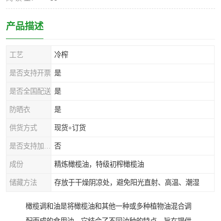
产品描述
工艺
冷榨
是否支持开票
是
是否全国配送
是
防晒衣
是
供货方式
现货+订货
是否支持加工定制
否
成份
精炼橄榄油，特级初榨橄榄油
储藏方法
存放于干燥阴凉处，避免阳光直射、高温、潮湿
橄榄调和油是将橄榄油和其他一种或多种植物油混合调