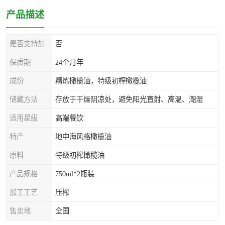
产品描述
是否支持加工定制
否
保质期
24个月年
成份
精炼橄榄油，特级初榨橄榄油
储藏方法
存放于干燥阴凉处，避免阳光直射、高温、潮湿
适用星级
高端餐饮
特产
地中海风格橄榄油
原料
特级初榨橄榄油
产品规格
750ml*2瓶装
加工工艺
压榨
售卖地
全国