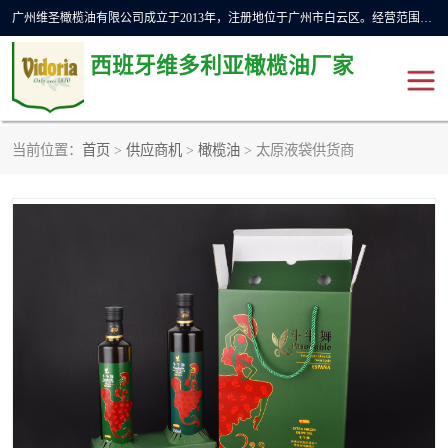
广州维圣橄榄油有限公司成立于2013年，注册地位于广州市白云区。经营范围包括饲料原料销售;畜牧渔业饲料销售;化妆品批发;贸易经纪;食品进出口等，主要产品有：橄榄果渣油，橄榄油，纯橄榄油等。
西班牙维多利亚橄榄油厂家
当前位置：
首页
>
供应商机
>
橄榄油
> 太原液袋供货商
橄榄油
斗牛舞橄榄油
费利佩橄榄油
特级初榨橄榄油
橄榄果渣油
精炼橄榄油