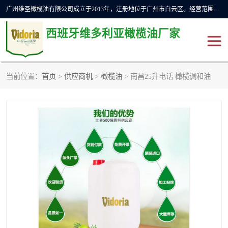
广州维圣橄榄油有限公司成立于2013年，注册地位于广州市白云区。经营范围包括饲料原料销售;畜牧渔业饲料销售;化妆品批发;贸易经纪;食品进出口等，主要产品有：橄榄果渣油，橄榄油，纯橄榄油等。
西班牙维多利亚橄榄油厂家
当前位置：
首页
>
供应商机
>
橄榄油
> 南昌25升电话 橄榄调和油
橄榄油
斗牛舞橄榄油
费利佩橄榄油
特级初榨橄榄油
橄榄果渣油
精炼橄榄油