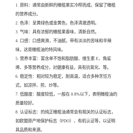
1. 原料：通常由新鲜的橄榄果实冷榨而成，保留了橄榄
的营养成分。
2. 色泽：呈黄绿色或金黄色，色泽清澈透明。
3. 气味：具有浓郁的橄榄果香味，清新自然。
4. 口感：口感爽滑，不油腻，带有淡淡的苦味和辛辣
味，这是橄榄油的特风味。
5. 营养丰富：富含单不饱和脂肪酸、维生素 E、角鲨
烯、多等营养成分，对健康有益，具有抗氧化、等。
6. 稳定性：相对较为稳定，耐高温，适合多种烹饪方
式，如凉拌、煎、炒等。
7. 低酸度：酸度较低，一般在 0.8%以下，表明橄榄油的
质量较好。
8. 认证标志：的纯正橄榄油通常会有相关的认证标志，
如欧盟原产地保护标志（PDO）、有机认证等，以证明
其品质和来源。