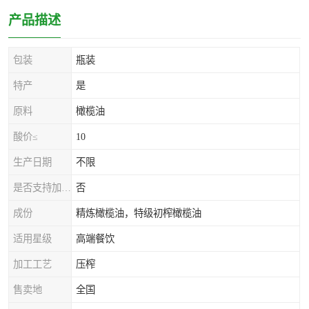
产品描述
包装
瓶装
特产
是
原料
橄榄油
酸价≤
10
生产日期
不限
是否支持加工定制
否
成份
精炼橄榄油，特级初榨橄榄油
适用星级
高端餐饮
加工工艺
压榨
售卖地
全国