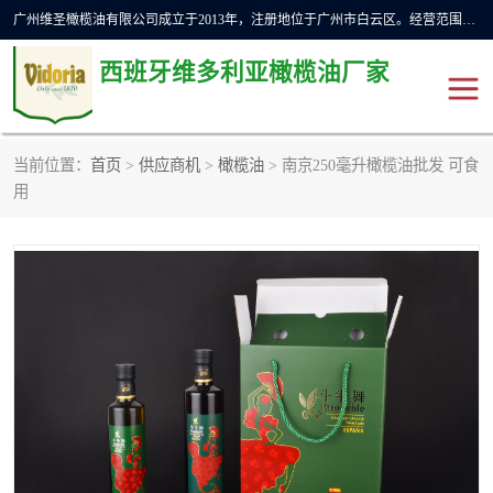
广州维圣橄榄油有限公司成立于2013年，注册地位于广州市白云区。经营范围包括饲料原料销售;畜牧渔业饲料销售;化妆品批发;贸易经纪;食品进出口等，主要产品有：橄榄果渣油，橄榄油，纯橄榄油等。
西班牙维多利亚橄榄油厂家
当前位置：
首页
>
供应商机
>
橄榄油
> 南京250毫升橄榄油批发 可食
橄榄油
斗牛舞橄榄油
用
费利佩橄榄油
特级初榨橄榄油
橄榄果渣油
精炼橄榄油