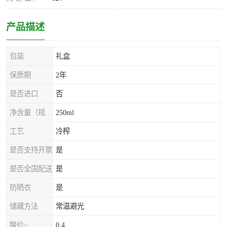
产品描述
包装
礼盒
保质期
2年
是否进口
否
净含量（规格）
250ml
工艺
冷榨
是否支持开票
是
是否全国配送
是
防晒衣
是
储藏方法
常温避光
酸价≤
0.4