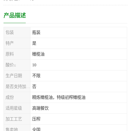
产品描述
包装
瓶装
特产
是
原料
橄榄油
酸价≤
10
生产日期
不限
是否支持加工定制
否
成份
精炼橄榄油，特级初榨橄榄油
适用星级
高端餐饮
加工工艺
压榨
售卖地
全国