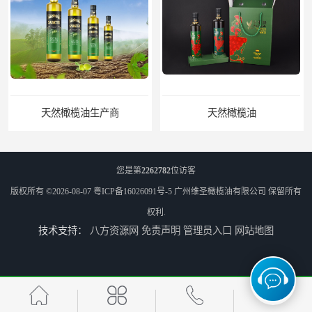
天然橄榄油生产商
天然橄榄油
您是第
2262782
位访客
版权所有 ©2026-08-07
粤ICP备16026091号-5
广州维圣橄榄油有限公司
保留所有
权利.
技术支持：
八方资源网
免责声明
管理员入口
网站地图
精炼橄榄油
食用橄榄油