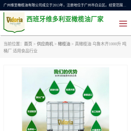
广州维圣橄榄油有限公司成立于2013年，注册地位于广州市白云区。经营范围包括饲料原料销售;畜牧渔业饲料销售;化妆品批发;贸易经纪;食品进出口等，主要产品有：橄榄果渣油，橄榄油，纯橄榄油等。
西班牙维多利亚橄榄油厂家
当前位置：
首页
>
供应商机
>
橄榄油
> 真橄榄油 乌鲁木齐1000升 吨
橄榄油
斗牛舞橄榄油
桶厂 适用食品行业
费利佩橄榄油
特级初榨橄榄油
橄榄果渣油
精炼橄榄油