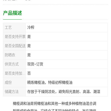
产品描述
工艺
冷榨
是否支持开票
是
是否全国配送
是
防晒衣
是
供货方式
现货+订货
是否支持加工定制
否
成份
精炼橄榄油，特级初榨橄榄油
储藏方法
存放于干燥阴凉处，避免阳光直射、高温、潮湿
橄榄调和油是将橄榄油和其他一种或多种植物油混合调