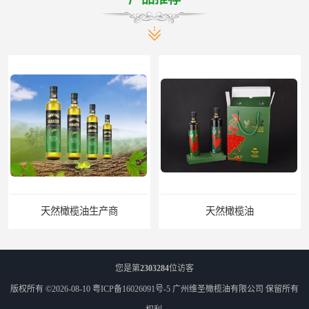
天然橄榄油
精炼橄榄油
您是第
2303284
位访客
版权所有 ©2026-08-10
粤ICP备16026091号-5
广州维圣橄榄油有限公司
保留所有