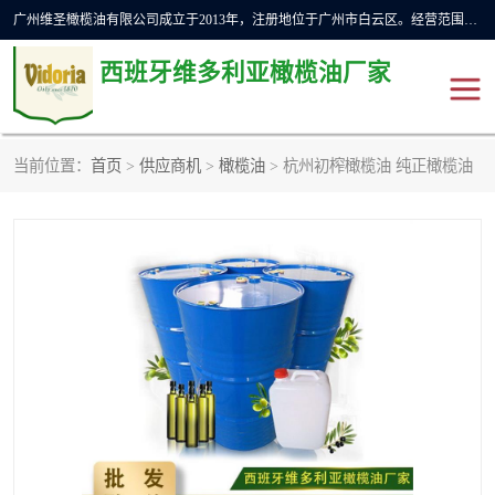
广州维圣橄榄油有限公司成立于2013年，注册地位于广州市白云区。经营范围包括饲料原料销售;畜牧渔业饲料销售;化妆品批发;贸易经纪;食品进出口等，主要产品有：橄榄果渣油，橄榄油，纯橄榄油等。
西班牙维多利亚橄榄油厂家
当前位置：
首页
>
供应商机
>
橄榄油
> 杭州初榨橄榄油 纯正橄榄油
橄榄油
斗牛舞橄榄油
费利佩橄榄油
特级初榨橄榄油
橄榄果渣油
精炼橄榄油