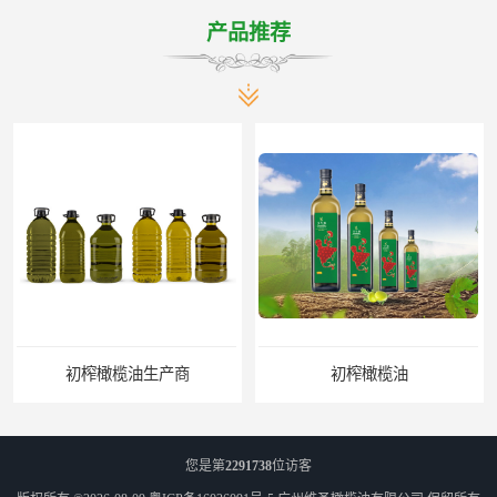
产品推荐
产商
初榨橄榄油
您是第
2291738
位访客