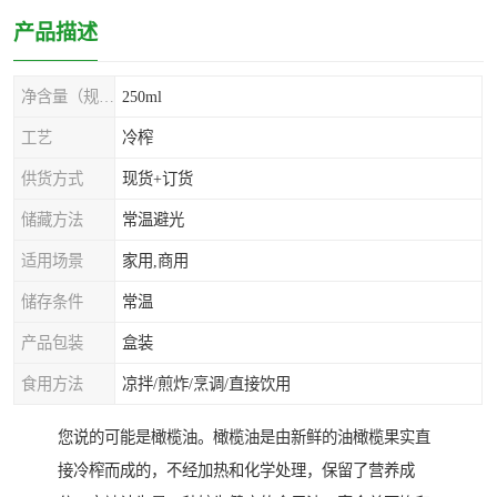
产品描述
净含量（规格）
250ml
工艺
冷榨
供货方式
现货+订货
储藏方法
常温避光
适用场景
家用,商用
储存条件
常温
产品包装
盒装
食用方法
凉拌/煎炸/烹调/直接饮用
您说的可能是橄榄油。橄榄油是由新鲜的油橄榄果实直
接冷榨而成的，不经加热和化学处理，保留了营养成